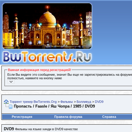
Важная информация перед регистрацией!
Если Вы видите это сообщение, значит Вы еще не зарегистрировались на форуме
полностью, нажмите на кнопку ниже
Торрент трекер BwTorrents.Org
>
Фильмы
>
Болливуд
>
DVD9
Пропасть / Faasle / Яш Чопра / 1985 / DVD9
Регистрация
Правила форума
Справка
DVD9
Фильмы на языке хинди в DVD9 качестве