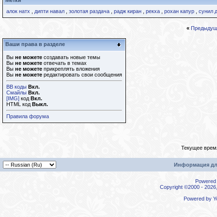
Метки
алок натх
,
дипти навал
,
золотая раздача
,
радж киран
,
рекха
,
рохан капур
,
сунил 
«
Предыдущ
Ваши права в разделе
Вы
не можете
создавать новые темы
Вы
не можете
отвечать в темах
Вы
не можете
прикреплять вложения
Вы
не можете
редактировать свои сообщения
BB коды
Вкл.
Смайлы
Вкл.
[IMG]
код
Вкл.
HTML код
Выкл.
Правила форума
Текущее врем
Информация дл
Powered b
Copyright ©2000 - 2026,
Powered by
Y