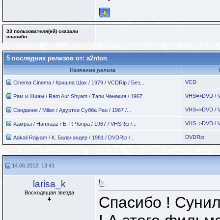
33 пользователя(ей) сказали
cпасибо:
5 последних релизов от: a2nton
Название релиза
VCD
Cinema Cinema / Кришна Шах / 1979 / VCDRip / Без...
VHS=>DVD / 
Рам и Шиам / Ram Aur Shyam / Тапи Чанакия / 1967...
VHS=>DVD / 
Свидание / Milan / Адуртхи Субба Рао / 1967 /...
VHS=>DVD / 
Хамраз / Hamraaz / Б. Р. Чопра / 1967 / VHSRip /...
DVDRip
Aakali Rajyam / К. Балачандер / 1981 / DVDRip /...
14.06.2012, 13:41
larisa_k
Восходящая звезда
Спасибо ! Сунил