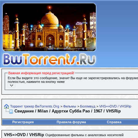
Важная информация перед регистрацией!
Если Вы видите это сообщение, значит Вы еще не зарегистрировались на форуме
полностью, нажмите на кнопку ниже
Торрент трекер BwTorrents.Org
>
Фильмы
>
Болливуд
>
VHS=>DVD / VHSRip
Свидание / Milan / Адуртхи Субба Рао / 1967 / VHSRip
Регистрация
Правила форума
Справка
VHS=>DVD / VHSRip
Оцифрованные фильмы с аналоговых носителей