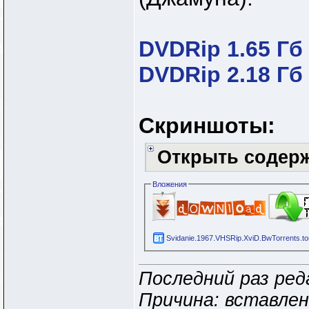
DVDRip 1.65 Гб
DVDRip 2.18 Гб
Скриншоты:
Открыть содер
Вложения
Svidanie.1967.VHSRip.XviD.BwTorrents.to
Последний раз ред
Причина: вставле