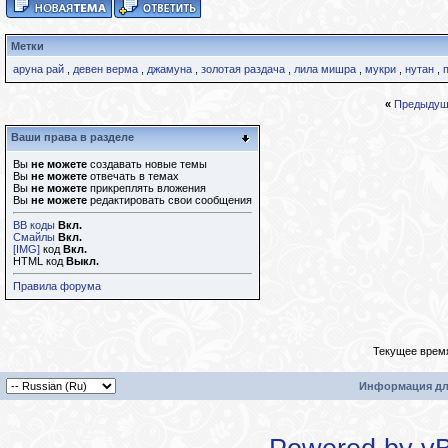
Метки
аруна рай
,
девен верма
,
джамуна
,
золотая раздача
,
лила мишра
,
мукри
,
нутан
,
«
Предыдущ
Ваши права в разделе
Вы
не можете
создавать новые темы
Вы
не можете
отвечать в темах
Вы
не можете
прикреплять вложения
Вы
не можете
редактировать свои сообщения
BB коды
Вкл.
Смайлы
Вкл.
[IMG]
код
Вкл.
HTML код
Выкл.
Правила форума
Текущее врем
Информация дл