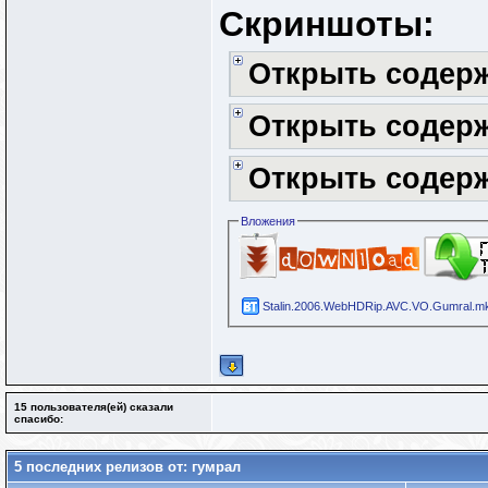
Скриншоты:
Открыть содер
Открыть содер
Открыть содер
Вложения
Stalin.2006.WebHDRip.AVC.VO.Gumral.mkv
15 пользователя(ей) сказали
cпасибо:
5 последних релизов от: гумрал