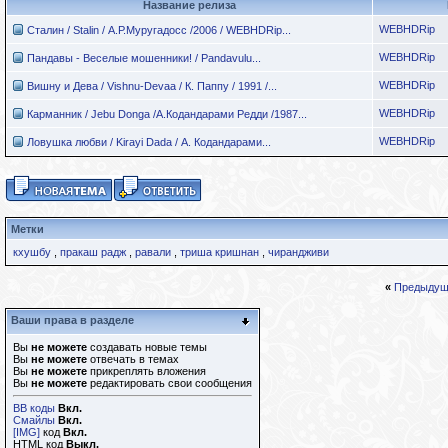
Название релиза
WEBHDRip
Сталин / Stalin / А.Р.Муругадосс /2006 / WEBHDRip...
WEBHDRip
Пандавы - Веселые мошенники! / Pandavulu...
WEBHDRip
Вишну и Дева / Vishnu-Devaa / К. Паппу / 1991 /...
WEBHDRip
Карманник / Jebu Donga /А.Кодандарами Редди /1987...
WEBHDRip
Ловушка любви / Kirayi Dada / А. Кодандарами...
Метки
кхушбу
,
пракаш радж
,
равали
,
триша кришнан
,
чирандживи
«
Предыдущ
Ваши права в разделе
Вы
не можете
создавать новые темы
Вы
не можете
отвечать в темах
Вы
не можете
прикреплять вложения
Вы
не можете
редактировать свои сообщения
BB коды
Вкл.
Смайлы
Вкл.
[IMG]
код
Вкл.
HTML код
Выкл.