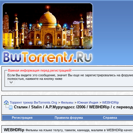
Важная информация перед регистрацией!
Если Вы видите это сообщение, значит Вы еще не зарегистрировались на форуме
полностью, нажмите на кнопку ниже
Торрент трекер BwTorrents.Org
>
Фильмы
>
Южная Индия
>
WEBHDRip
Сталин / Stalin / А.Р.Муругадосс /2006 / WEBHDRip / с пере
Регистрация
Правила форума
Справка
WEBHDRip
Фильмы на языке телугу, тамили, каннада, малаям в WEBHDRip качес