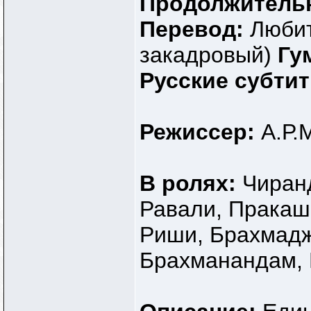
Продолжитель
Перевод:
Любит
закадровый)
Гу
Русские субти
Режиссер:
А.Р.
В ролях:
Чиран
Равали, Пракаш
Риши, Брахмадж
Брахманандам, 