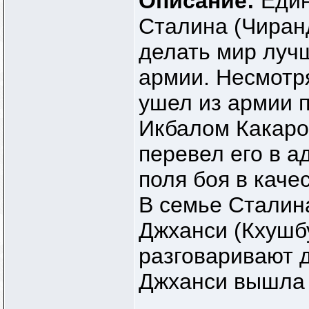
Описание:
Един
Сталина (Чиран
делать мир луч
армии. Несмотря
ушел из армии 
Икбалом Какаро
перевел его в 
поля боя в каче
В семье Сталина
Джханси (Кхушб
разговаривают др
Джханси вышла 