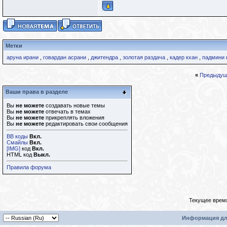
Метки
аруна ирани
,
говардан асрани
,
джитендра
,
золотая раздача
,
кадер кхан
,
падмини 
«
Предыдущ
Ваши права в разделе
Вы
не можете
создавать новые темы
Вы
не можете
отвечать в темах
Вы
не можете
прикреплять вложения
Вы
не можете
редактировать свои сообщения
BB коды
Вкл.
Смайлы
Вкл.
[IMG]
код
Вкл.
HTML код
Выкл.
Правила форума
Текущее врем
Информация дл