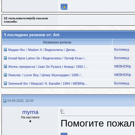
22 пользователя(ей) сказали
cпасибо:
5 последних релизов от: Ant
Название релиза
Болливуд
Мадам Икс / Madam X / Видеоклипы / Дипак...
Болливуд
Insaaf Apne Lahoo Se / Видеоклипы / Латиф Кхан /...
WEBHDRip
Жизнь прекрасна / Jaan Se Pyaara / Ананд / 1992 /...
WEBHDRip
Ловелас / Lover Boy / Шому Мукхерджи / 1985 /...
Болливуд
Змеиный бог / Maqsad / К. Бапайя / 1984 / WEBRip...
04.09.2022, 15:03
myrna
На кастинге
Помогите пожалу