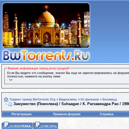
Важная информация перед регистрацией!
Если Вы видите это сообщение, значит Вы еще не зарегистрировались на форуме
полностью, нажмите на кнопку ниже
Торрент трекер BwTorrents.Org
>
Видеоклипы
>
Из фильмов
>
Болливуд
Замужество (Помолвка) / Suhaagan / К. Рагхавендра Рао / 198
Регистрация
Правила форума
Справка