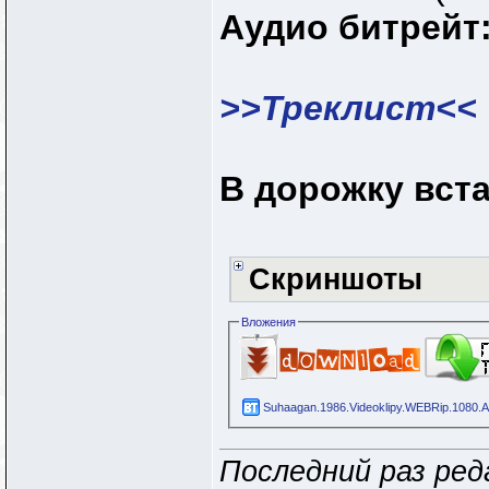
Аудио битрейт
>>Треклист<<
В дорожку вст
Скриншоты
Вложения
Suhaagan.1986.Videoklipy.WEBRip.1080.An
Последний раз ред