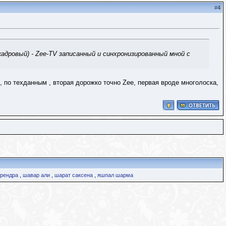
#
4
кадровый) - Zee-TV записанный и синхронизированный мной с
я, по техданным , вторая дорожко точно Zee, первая вроде многолоска,
урендра
,
шавар али
,
шарат саксена
,
яшпал шарма