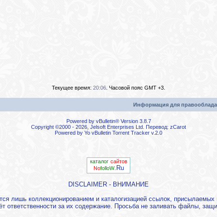
Текущее время:
20:06
. Часовой пояс GMT +3.
Информация для правооблада
Powered by vBulletin® Version 3.8.7
Copyright ©2000 - 2026, Jelsoft Enterprises Ltd. Перевод:
zCarot
Powered by
Yo vBulletin Torrent Tracker
v.2.0
каталог
сайтов
.Ru
No
folloW
DISCLAIMER - ВНИМАНИЕ
ется лишь коллекционированием и каталогизацией ссылок, присылаемы
ёт ответственности за их содержание. Просьба не заливать файлы, за