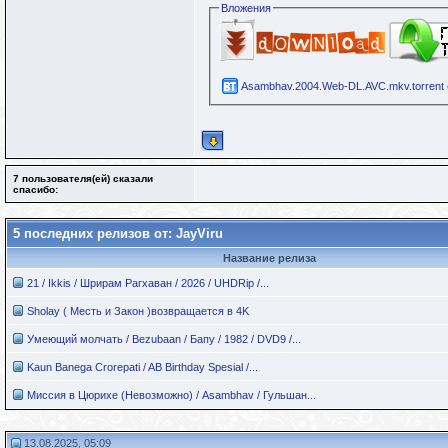
Вложения
Asambhav.2004.Web-DL.AVC.mkv.torrent
7 пользователя(ей) сказали
cпасибо:
5 последних релизов от: JayViru
Название релиза
21 / Ikkis / Шрирам Рагхаван / 2026 / UHDRip /...
Sholay ( Месть и Закон )возвращается в 4K
Умеющий молчать / Bezubaan / Бапу / 1982 / DVD9 /...
Kaun Banega Crorepati / AB Birthday Spesial /...
Миссия в Цюрихе (Невозможно) / Asambhav / Гульшан...
13.08.2025, 05:09