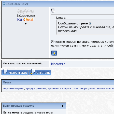
13.08.2025, 18:21
JayViru
Заблокирован
Цитата:
Сообщение от
pere
Похож на мой релиз с кинозал тв, 
телеканала.
Я честно говоря не знаю, человек хотел
если нужен сэмпл, могу сделать, я сейч
Пользователь сказал cпасибо:
irinarozze
Метки
анупама верма
,
арджун рампал
,
дипаннита шарма
,
золотая раздача
,
мохан агаше
Ваши права в разделе
Вы
не можете
создавать новые темы