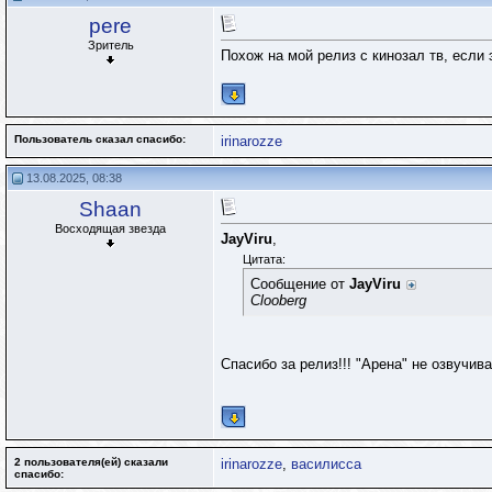
pere
Зритель
Похож на мой релиз с кинозал тв, если
Пользователь сказал cпасибо:
irinarozze
13.08.2025, 08:38
Shaan
Восходящая звезда
JayViru
,
Цитата:
Сообщение от
JayViru
Clooberg
Спасибо за релиз!!! "Арена" не озвучи
2 пользователя(ей) сказали
irinarozze
,
василисса
cпасибо: