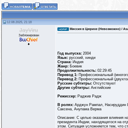
12.08.2025, 21:18
JayViru
Миссия в Цюрихе (Невозможно) / Asa
Заблокирован
Год выпуска:
2004
Язык:
русский, хинди
Страна:
Индия
Жанр:
Боевик
Продолжительность:
02:29:45
Перевод 1:
Профессиональный (многого
Перевод 2:
Профессиональный (двухгол
Русские субтитры:
Отсутствуют
Другие субтитры:
Английские
Режиссер:
Раджив Радж
В ролях:
Арджун Рампал, Насируддин Ш
Саксена, Анупама Верма
Описание: С целью оказания влияния н
президента Индии, находящегося на от
этом. Ситуация усложняется тем, что с