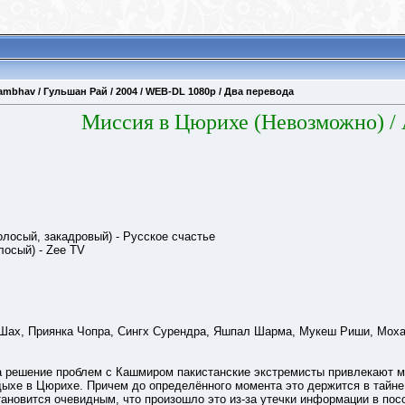
mbhav / Гульшан Рай / 2004 / WEB-DL 1080p / Два перевода
Миссия в Цюрихе (Невозможно) /
лосый, закадровый) - Русское счастье
осый) - Zee TV
ах, Приянка Чопра, Сингх Сурендра, Яшпал Шарма, Мукеш Риши, Моха
а решение проблем с Кашмиром пакистанские экстремисты привлекают 
дыхе в Цюрихе. Причем до определённого момента это держится в тайне
тановится очевидным, что произошло это из-за утечки информации в по