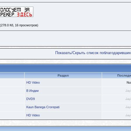
(278.0 Кб, 16 просмотров)
Показать/Скрыть список поблагодаривших
Раздел
Последн
HD Video
Nu
В Индии
Jay
DVD9
Jay
Kaun Banega Crorepati
Jay
HD Video
Jay