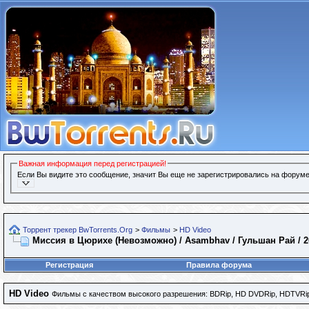
Важная информация перед регистрацией!
Если Вы видите это сообщение, значит Вы еще не зарегистрировались на форуме
Торрент трекер BwTorrents.Org
>
Фильмы
>
HD Video
Миссия в Цюрихе (Невозможно) / Asambhav / Гульшан Рай / 2
Регистрация
Правила форума
HD Video
Фильмы с качеством высокого разрешения: BDRip, HD DVDRip, HDTVRip