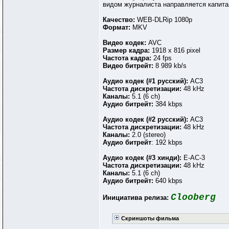
видом журналиста направляется капитан
Качество:
WEB-DLRip 1080p
Формат:
MKV
Видео кодек:
AVC
Размер кадра:
1918 x 816 pixel
Частота кадра:
24 fps
Видео битрейт:
8 989 kb/s
Аудио кодек (#1 русский):
AC3
Частота дискретизации:
48 kHz
Каналы:
5.1 (6 ch)
Аудио битрейт:
384 kbps
Аудио кодек (#2 русский):
AC3
Частота дискретизации:
48 kHz
Каналы:
2.0 (stereo)
Аудио битрейт
: 192 kbps
Аудио кодек (#3 хинди):
E-AC-3
Частота дискретизации:
48 kHz
Каналы:
5.1 (6 ch)
Аудио битрейт:
640 kbps
Clooberg
Инициатива релиза:
Скриншоты фильма