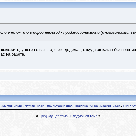
если это он, то второй перевод - профессиональный (многоголосый, за
 выложить, у него не вышло, я его доделал, откуда он качал без поняти
ас на работе.
,
мукеш риши
,
мумайт кхан
,
насируддин шах
,
приянка чопра
,
раджив радж
,
сингх с
«
Предыдущая тема
|
Следующая тема
»