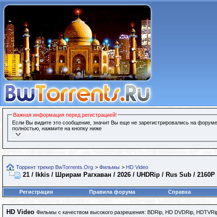
Важная информация перед регистрацией!
Если Вы видите это сообщение, значит Вы еще не зарегистрировались на форуме
полностью, нажмите на кнопку ниже
Торрент трекер BwTorrents.Org
>
Фильмы
>
HD Video
21 / Ikkis / Шрирам Рагхаван / 2026 / UHDRip / Rus Sub / 2160P
Регистрация
Правила форума
Справка
HD Video
Фильмы с качеством высокого разрешения: BDRip, HD DVDRip, HDTVRip