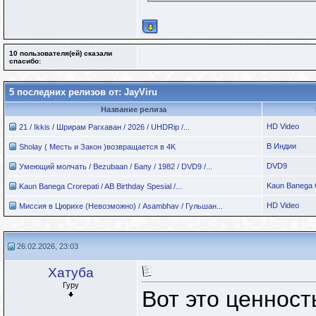
10 пользователя(ей) сказали
cпасибо:
5 последних релизов от: JayViru
Название релиза
HD Video
21 / Ikkis / Шрирам Рагхаван / 2026 / UHDRip /...
В Индии
Sholay ( Месть и Закон )возвращается в 4K
DVD9
Умеющий молчать / Bezubaan / Бапу / 1982 / DVD9 /...
Kaun Banega C
Kaun Banega Crorepati / AB Birthday Spesial /...
HD Video
Миссия в Цюрихе (Невозможно) / Asambhav / Гульшан...
26.02.2026, 23:03
Хатуба
Гуру
Вот это ценност