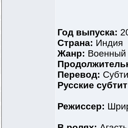
Год выпуска:
2
Страна:
Индия
Жанр:
Военный
Продолжитель
Перевод:
Субт
Русские субти
Режиссер:
Шрир
В ролях:
Агасть