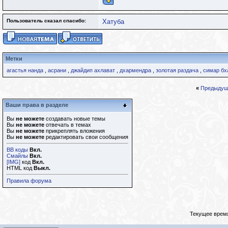
Пользователь сказал cпасибо:
Хатуба
Метки
агастья нанда
,
асрани
,
джайдип ахлават
,
дхармендра
,
золотая раздача
,
симар бх
«
Предыдущ
Ваши права в разделе
Вы
не можете
создавать новые темы
Вы
не можете
отвечать в темах
Вы
не можете
прикреплять вложения
Вы
не можете
редактировать свои сообщения
BB коды
Вкл.
Смайлы
Вкл.
[IMG]
код
Вкл.
HTML код
Выкл.
Правила форума
Текущее врем