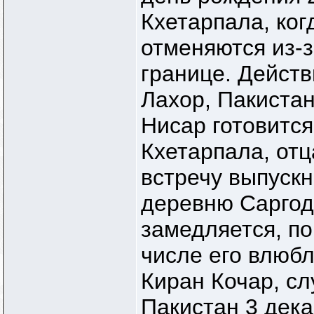
Кхетарпала, ког
отменяются из-
границе. Действ
Лахор, Пакиста
Нисар готовится
Кхетарпала, отц
встречу выпускн
деревню Саргодх
замедляется, п
числе его влюбл
Киран Кочар, сл
Пакистан 3 дека