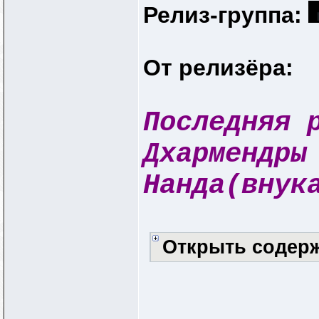
Релиз-группа:
От релизёра:
Последняя 
Дхармендры
Нанда(внук
Открыть содер