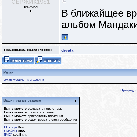
СЕРЖИК1981
Неактивен
В ближайщее вр
альбом Мандаки
Пользователь сказал cпасибо:
devata
Метки
амар мохиле
,
мандакини
«
Предыдущ
Ваши права в разделе
Вы
не можете
создавать новые темы
Вы
не можете
отвечать в темах
Вы
не можете
прикреплять вложения
Вы
не можете
редактировать свои сообщения
BB коды
Вкл.
Смайлы
Вкл.
[IMG]
код
Вкл.