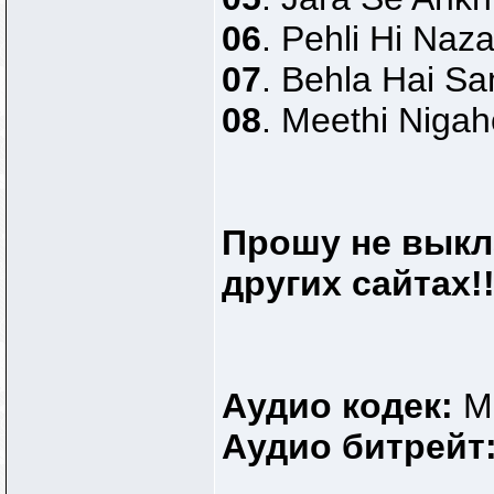
06
. Pehli Hi Naza
07
. Behla Hai S
08
. Meethi Niga
Прошу не выкл
других сайтах!!
Аудио кодек:
M
Аудио битрейт