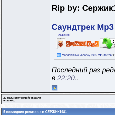
Rip by:
Сержик
Саундтрек Mp3 
Вложения
Mandakini.No.Vacanсy.1996.MP3.torrent
(
Последний раз ре
в
22:20
..
20 пользователя(ей) сказали
cпасибо:
5 последних релизов от: СЕРЖИК1981