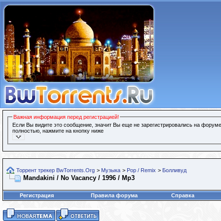
Важная информация перед регистрацией!
Если Вы видите это сообщение, значит Вы еще не зарегистрировались на форуме
полностью, нажмите на кнопку ниже
Торрент трекер BwTorrents.Org
>
Музыка
>
Pop / Remix
>
Болливуд
Mandakini / No Vacancy / 1996 / Mp3
Регистрация
Правила форума
Справка