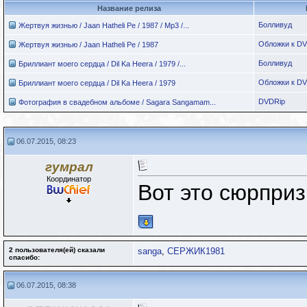
Название релиза
Болливуд
Жертвуя жизнью / Jaan Hatheli Pe / 1987 / Mp3 /...
Обложки к D
Жертвуя жизнью / Jaan Hatheli Pe / 1987
Болливуд
Бриллиант моего сердца / Dil Ka Heera / 1979 /...
Обложки к D
Бриллиант моего сердца / Dil Ka Heera / 1979
DVDRip
Фотография в свадебном альбоме / Sagara Sangamam...
06.07.2015, 08:23
гумрал
Координатор
Вот это сюрприз
2 пользователя(ей) сказали
sanga
,
СЕРЖИК1981
cпасибо:
06.07.2015, 08:38