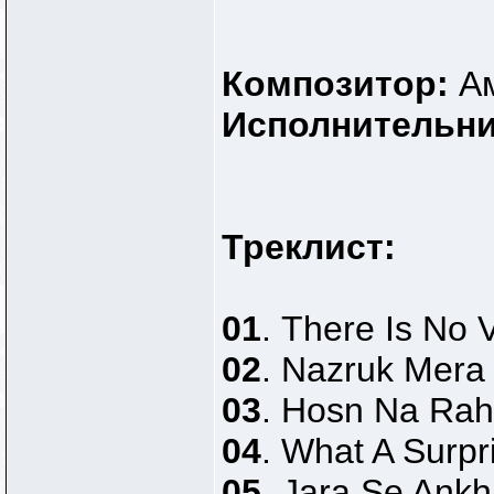
Композитор:
А
Исполнительни
Треклист:
01
. There Is No
02
. Nazruk Mera
03
. Hosn Na Ra
04
. What A Surpr
05
. Jara Se Ankh