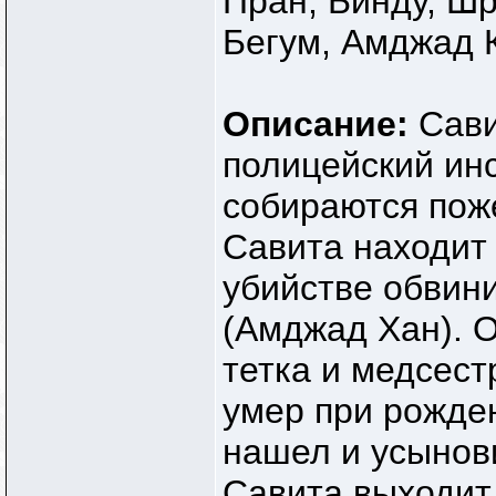
Пран, Бинду, Ш
Бегум, Амджад 
Описание:
Сави
полицейский ин
собираются пож
Савита находит 
убийстве обвин
(Амджад Хан). 
тетка и медсест
умер при рожде
нашел и усынови
Савита выходит 