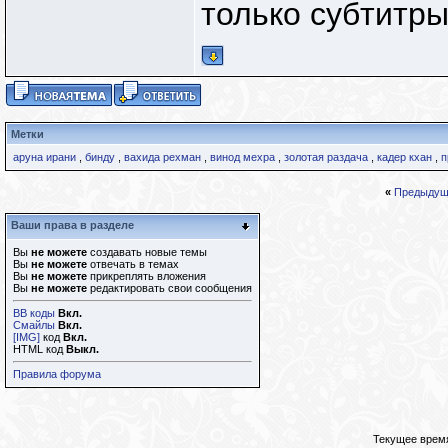
только субтитр
Метки
аруна ирани
,
бинду
,
вахида рехман
,
винод мехра
,
золотая раздача
,
кадер кхан
,
п
«
Предыдущ
Ваши права в разделе
Вы
не можете
создавать новые темы
Вы
не можете
отвечать в темах
Вы
не можете
прикреплять вложения
Вы
не можете
редактировать свои сообщения
BB коды
Вкл.
Смайлы
Вкл.
[IMG]
код
Вкл.
HTML код
Выкл.
Правила форума
Текущее врем