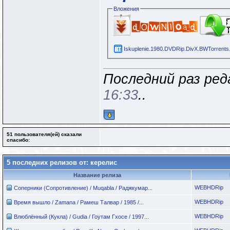
Вложения
Iskuplenie.1980.DVDRip.DivX.BWTorrents.a
Последний раз ред
16:33
..
51 пользователя(ей) сказали
cпасибо:
5 последних релизов от: керелис
Название релиза
WEBHDRip
Соперники (Сопротивление) / Muqabla / Раджкумар...
WEBHDRip
Время вышло / Zamana / Рамеш Талвар / 1985 /...
WEBHDRip
Влюблённый (Кукла) / Gudia / Гоутам Гхосе / 1997...