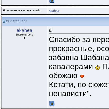
Пользователь сказал cпасибо:
akahea
19.10.2012, 11:16
akahea
Знаменитость
Спасибо за пере
прекрасные, ос
забавна Шабана
кавалерами
Пл
обожаю
Кстати, по сюж
ненависти".