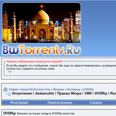
Важная информация перед регистрацией!
Если Вы видите это сообщение, значит Вы еще не зарегистрировались на форуме
полностью, нажмите на кнопку ниже
Торрент трекер BwTorrents.Org
>
Фильмы
>
Болливуд
>
DVDRip
Искупление / Jwalamukhi / Пракаш Мехра / 1980 / DVDRip / Ru
Регистрация
Правила форума
Справка
DVDRip
Фильмы на языке хинди в DVDRip качестве