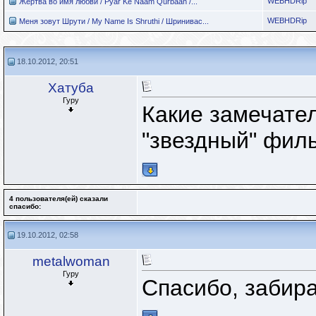
WEBHDRip
Жертва во имя любви / Pyar Ke Naam Qurbaan /...
WEBHDRip
Меня зовут Шрути / My Name Is Shruthi / Шринивас...
18.10.2012, 20:51
Хатуба
Гуру
Какие замечате
"звездный" филь
4 пользователя(ей) сказали
cпасибо:
19.10.2012, 02:58
metalwoman
Гуру
Спасибо, забир