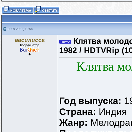
11.09.2021, 12:54
василисса
Клятва молодос
Координатор
1982 / HDTVRip (1
Клятва мо
Год выпуска:
1
Страна:
Индия
Жанр:
Мелодра