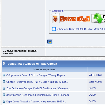
Вложения
Yeh.Vaada.Raha.1982.HDTVRip.x264.1080i
31 пользователя(ей) сказали
cпасибо:
5 последних релизов от: василисса
Название релиза
WEBHDRip
Оборотень / Baaz: A Bird In Danger / Тинну Верма...
WEBHDRip
Святой (Экскурсовод, Гид) / Guide / Виджай Ананд...
DVD9
Это Любящее Сердце / Yeh Dil Aashiqanaa / Сандеш...
DVD9
Замужество (Свадебная церемония / Брак / Развод)...
DVD9
Кара богов / Nastik / Прамод Чакраворти / 1983 /...