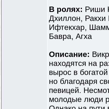
В ролях:
Риши 
Дхиллон, Ракхи 
Ифтекхар, Шамм
Бавра, Агха
Описание:
Викр
находятся на р
вырос в богатой
но благодаря св
певицей. Несмот
молодые люди р
Однако на пути 