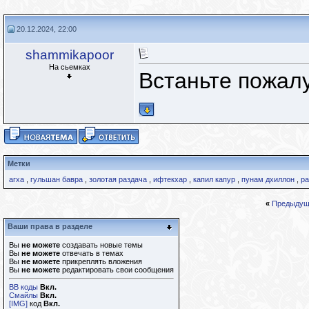
20.12.2024, 22:00
shammikapoor
На сьемках
Встаньте пожалу
Метки
агха
,
гульшан бавра
,
золотая раздача
,
ифтекхар
,
капил капур
,
пунам дхиллон
,
ра
«
Предыдущ
Ваши права в разделе
Вы
не можете
создавать новые темы
Вы
не можете
отвечать в темах
Вы
не можете
прикреплять вложения
Вы
не можете
редактировать свои сообщения
BB коды
Вкл.
Смайлы
Вкл.
[IMG]
код
Вкл.