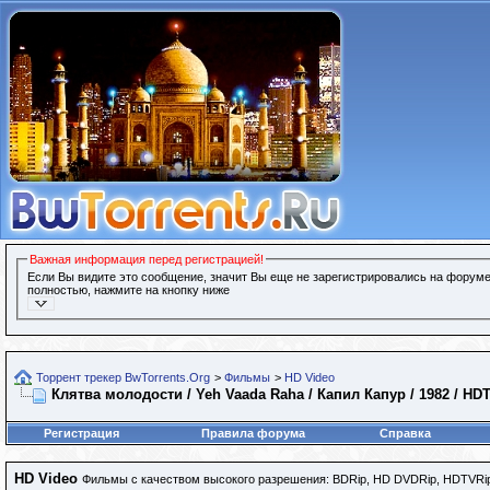
Важная информация перед регистрацией!
Если Вы видите это сообщение, значит Вы еще не зарегистрировались на форуме
полностью, нажмите на кнопку ниже
Торрент трекер BwTorrents.Org
>
Фильмы
>
HD Video
Клятва молодости / Yeh Vaada Raha / Капил Капур / 1982 / HDT
Регистрация
Правила форума
Справка
HD Video
Фильмы с качеством высокого разрешения: BDRip, HD DVDRip, HDTVRip