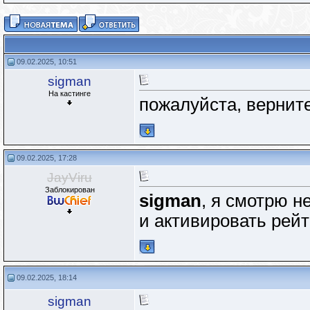
09.02.2025, 10:51
sigman
На кастинге
пожалуйста, вернит
09.02.2025, 17:28
JayViru
Заблокирован
sigman
, я смотрю н
и активировать рейт
09.02.2025, 18:14
sigman