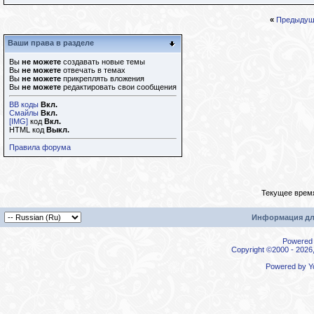
«
Предыдущ
Ваши права в разделе
Вы
не можете
создавать новые темы
Вы
не можете
отвечать в темах
Вы
не можете
прикреплять вложения
Вы
не можете
редактировать свои сообщения
BB коды
Вкл.
Смайлы
Вкл.
[IMG]
код
Вкл.
HTML код
Выкл.
Правила форума
Текущее врем
Информация дл
Powered b
Copyright ©2000 - 2026,
Powered by
Y