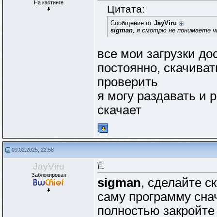
На кастинге
Цитата:
Сообщение от
JayViru
sigman
, я смотрю не понимаете ч
все мои загрузки до
постоянно, скачива
проверить
я могу раздавать и р
скачает
09.02.2025, 22:58
JayViru
Заблокирован
sigman
, сделайте с
саму программу снач
полностью закройте 