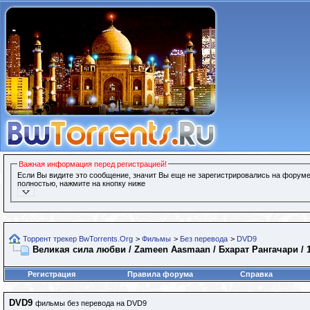
Важная информация перед регистрацией!
Если Вы видите это сообщение, значит Вы еще не зарегистрировались на форуме
полностью, нажмите на кнопку ниже
Торрент трекер BwTorrents.Org
>
Фильмы
>
Без перевода
>
DVD9
Великая сила любви / Zameen Aasmaan / Бхарат Рангачари / 1
Регистрация
Правила форума
Справка
DVD9
фильмы без перевода на DVD9