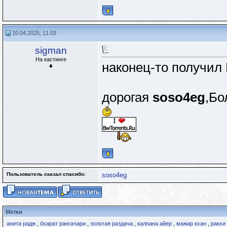
10.04.2025, 11:03
sigman
На кастинге
наконец-то получил
дорогая
soso4eg
,Бо
Пользователь сказал cпасибо:
soso4eg
Метки
анита радж
,
бхарат рангачари
,
золотая раздача
,
калпана айер
,
мажар кхан
,
ракхи