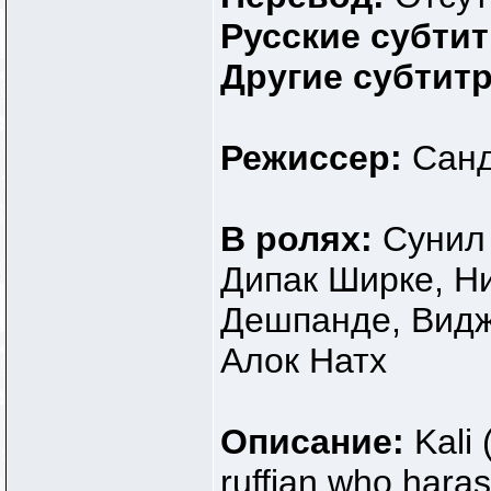
Русские субти
Другие субтит
Режиссер:
Санд
В ролях:
Сунил
Дипак Ширке, Ни
Дешпанде, Видж
Алок Натх
Описание:
Kali
ruffian who haras