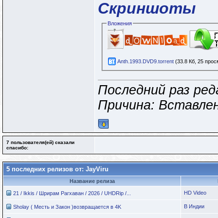
Скриншоты
Вложения
Anth.1993.DVD9.torrent
(33.8 Кб, 25 про
Последний раз ред
Причина: Вставле
7 пользователя(ей) сказали
cпасибо:
5 последних релизов от: JayViru
Название релиза
HD Video
21 / Ikkis / Шрирам Рагхаван / 2026 / UHDRip /...
В Индии
Sholay ( Месть и Закон )возвращается в 4K