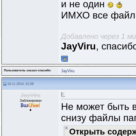
и не один
ИМХО все фай
Добавлено через 1 м
JayViru
, спасиб
Пользователь сказал cпасибо:
JayViru
18.11.2014, 01:08
JayViru
Заблокирован
Не может быть в
снизу файлы па
Открыть содер