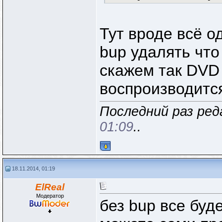
Тут вроде всё о
bup удалять что 
скажем так DVD
воспроизводитс
Последний раз реда
01:09
..
18.11.2014, 01:19
ElReal
Модератор
без bup все буд