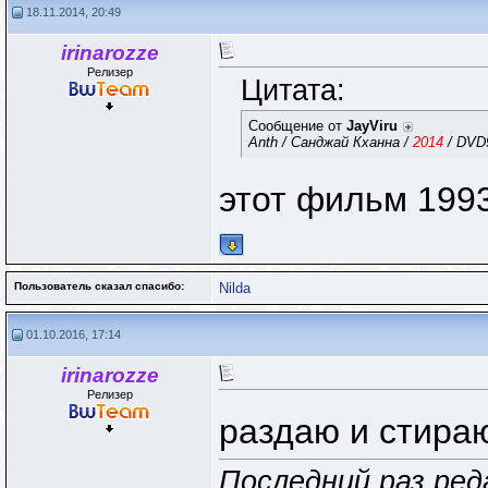
18.11.2014, 20:49
irinarozze
Релизер
Цитата:
Сообщение от
JayViru
Anth / Санджай Кханна /
2014
/ DVD9
этот фильм 1993
Пользователь сказал cпасибо:
Nilda
01.10.2016, 17:14
irinarozze
Релизер
раздаю и стир
Последний раз реда