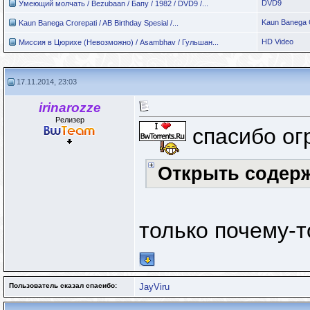
DVD9
Умеющий молчать / Bezubaan / Бапу / 1982 / DVD9 /...
Kaun Banega C
Kaun Banega Crorepati / AB Birthday Spesial /...
HD Video
Миссия в Цюрихе (Невозможно) / Asambhav / Гульшан...
17.11.2014, 23:03
irinarozze
Релизер
спасибо ог
Открыть содер
только почему-т
Пользователь сказал cпасибо:
JayViru