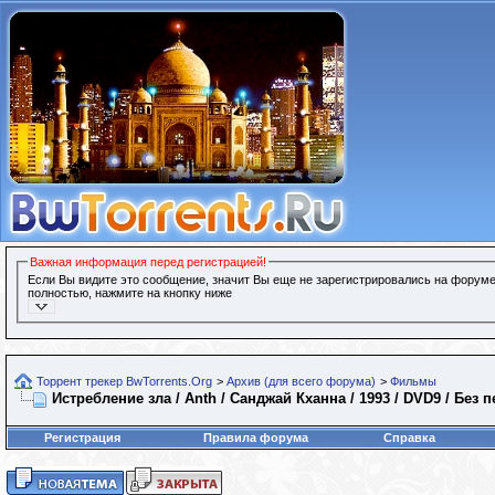
Важная информация перед регистрацией!
Если Вы видите это сообщение, значит Вы еще не зарегистрировались на форуме
полностью, нажмите на кнопку ниже
Торрент трекер BwTorrents.Org
>
Архив (для всего форума)
>
Фильмы
Истребление зла / Anth / Санджай Кханна / 1993 / DVD9 / Без 
Регистрация
Правила форума
Справка