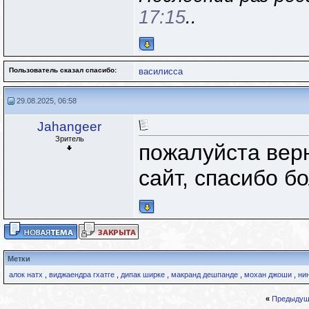
17:15
..
Пользователь сказал cпасибо:
василисса
29.08.2025, 06:58
Jahangeer
Зритель
пожалуйста вер
сайт, спасибо б
Метки
алок натх
,
виджаендра гхатге
,
дипак ширке
,
макранд дешпанде
,
мохан джоши
,
ни
«
Предыдущ