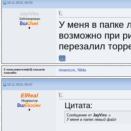
18.11.2014, 00:03
JayViru
Заблокирован
У меня в папке 
возможно при ри
перезалил торр
2 пользователя(ей) сказали
irinarozze
,
Nilda
cпасибо:
18.11.2014, 00:47
ElReal
Модератор
Цитата:
Сообщение от
JayViru
У меня в папке левый файл