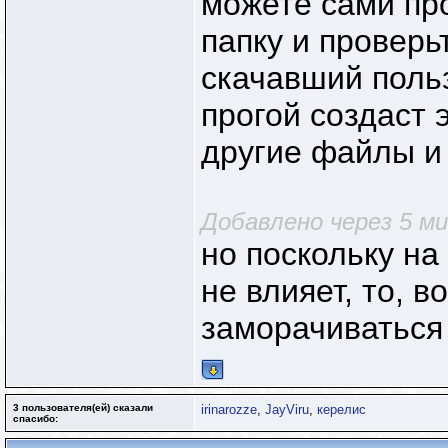
можете сами про
папку и проверь
скачавший польз
прогой создаст 
другие файлы и
Добавлено через 5 м
но поскольку на
не влияет, то, в
заморачиватьс
3 пользователя(ей) сказали
irinarozze
,
JayViru
,
керелис
cпасибо: