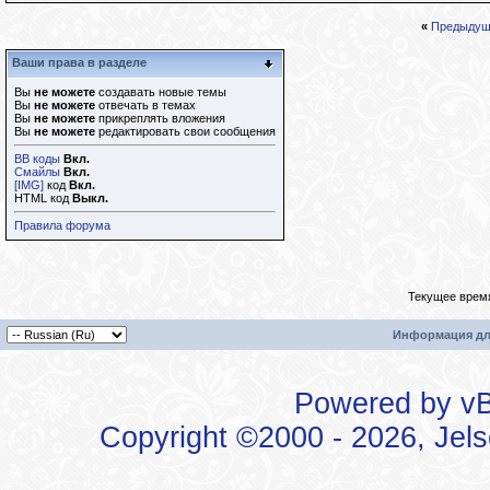
«
Предыдущ
Ваши права в разделе
Вы
не можете
создавать новые темы
Вы
не можете
отвечать в темах
Вы
не можете
прикреплять вложения
Вы
не можете
редактировать свои сообщения
BB коды
Вкл.
Смайлы
Вкл.
[IMG]
код
Вкл.
HTML код
Выкл.
Правила форума
Текущее врем
Информация дл
Powered by vBu
Copyright ©2000 - 2026, Jels