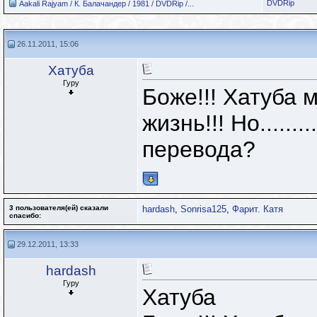
DVDRip
Aakali Rajyam / К. Балачандер / 1981 / DVDRip /...
26.11.2011, 15:06
Хатуба
Гуру
Боже!!! Хатуба 
жизнь!!! Но......
перевода?
3 пользователя(ей) сказали
hardash
,
Sonrisa125
,
Фарит. Катя
cпасибо:
29.12.2011, 13:33
hardash
Гуру
Хатуба