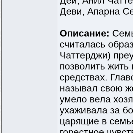
Дей, Анил Чатт
Деви, Апарна С
Описание:
Семь
считалась обра
Чаттерджи) преу
позволить жить 
средствах. Глав
называл свою же
умело вела хозя
ухаживала за бо
царящие в семь
горестное чувст