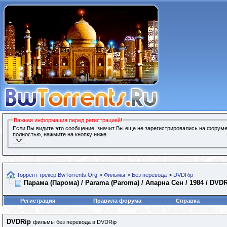
Важная информация перед регистрацией!
Если Вы видите это сообщение, значит Вы еще не зарегистрировались на форуме
полностью, нажмите на кнопку ниже
Торрент трекер BwTorrents.Org
>
Фильмы
>
Без перевода
>
DVDRip
Парама (Парома) / Parama (Paroma) / Апарна Сен / 1984 / DVDR
Регистрация
Правила форума
Справка
DVDRip
фильмы без перевода в DVDRip