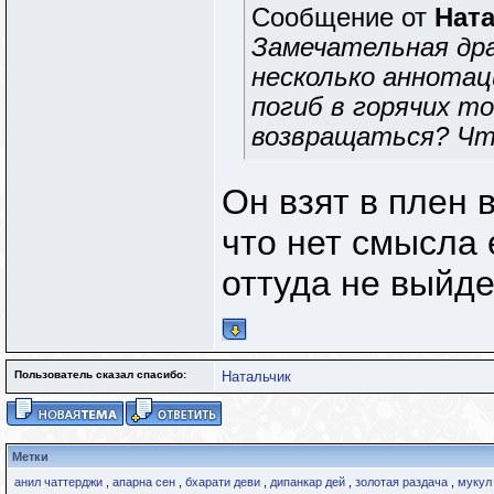
Сообщение от
Нат
Замечательная др
несколько аннотаци
погиб в горячих т
возвращаться? Что
Он взят в плен 
что нет смысла 
оттуда не выйде
Пользователь сказал cпасибо:
Натальчик
Метки
анил чаттерджи
,
апарна сен
,
бхарати деви
,
дипанкар дей
,
золотая раздача
,
мукул