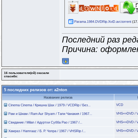
Parama.1984.DVDRip.XviD.avi.torrent
(17.
Последний раз реда
Причина: оформле
16 пользователя(ей) сказали
cпасибо:
5 последних релизов от: a2nton
Название релиза
VCD
Cinema Cinema / Кришна Шах / 1979 / VCDRip / Без...
VHS=>DVD / 
Рам и Шиам / Ram Aur Shyam / Тапи Чанакия / 1967...
VHS=>DVD / 
Свидание / Milan / Адуртхи Субба Рао / 1967 /...
VHS=>DVD / 
Хамраз / Hamraaz / Б. Р. Чопра / 1967 / VHSRip /...