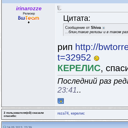
irinarozze
Релизер
Цитата:
Сообщение от
Shiva
...блин,такие релизы и в таком ра
рип
http://bwtor
t=32952
КЕРЕЛИС
, спа
Последний раз реда
23:41
..
2 пользователя(ей) сказали
reza74
,
керелис
cпасибо:
24.05.2013, 23:39