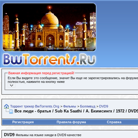
Важная информация перед регистрацией!
Если Вы видите это сообщение, значит Вы еще не зарегистрировались на форуме
полностью, нажмите на кнопку ниже
Торрент трекер BwTorrents.Org
>
Фильмы
>
Болливуд
>
DVD9
Все люди - братья / Sub Ka Saathi / А. Бхимсингх / 1972 / DVD
Регистрация
Правила форума
Справка
DVD9
Фильмы на языке хинди в DVD9 качестве