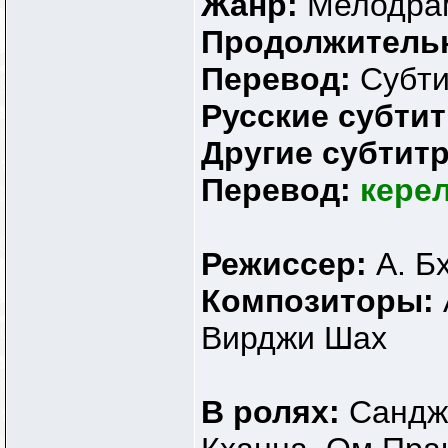
Жанр:
Мелодра
Продолжитель
Перевод:
Субт
Русские субти
Другие субтит
Перевод:
кере
Режиссер:
А. Б
Композиторы:
Вирджи Шах
В ролях:
Санджа