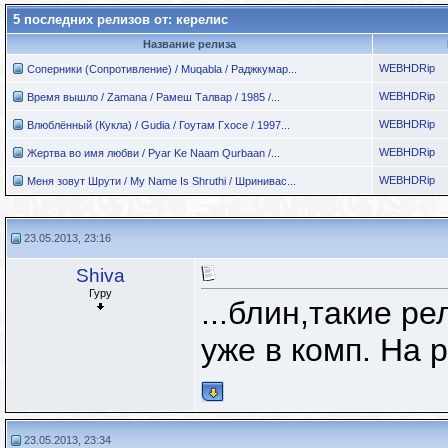
5 последних релизов от: керелис
Название релиза
WEBHDRip
Соперники (Сопротивление) / Muqabla / Раджкумар...
WEBHDRip
Время вышло / Zamana / Рамеш Талвар / 1985 /...
WEBHDRip
Влюблённый (Кукла) / Gudia / Гоутам Гхосе / 1997...
WEBHDRip
Жертва во имя любви / Pyar Ke Naam Qurbaan /...
WEBHDRip
Меня зовут Шрути / My Name Is Shruthi / Шринивас...
23.05.2013, 23:16
Shiva
Гуру
...блин,такие р
уже в комп. На 
23.05.2013, 23:34