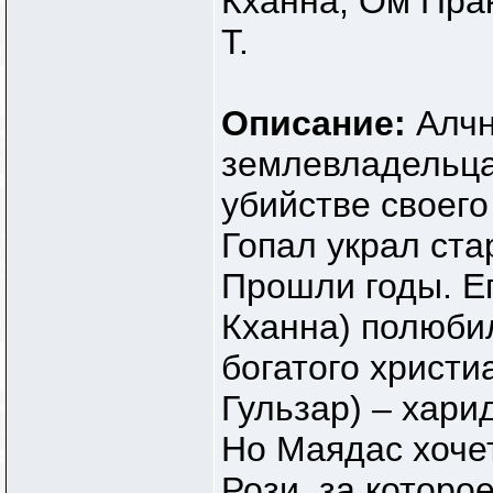
Кханна, Ом Пра
Т.
Описание:
Алчн
землевладельца
убийстве своего
Гопал украл ст
Прошли годы. Е
Кханна) полюбил
богатого христи
Гульзар) – хари
Но Маядас хочет
Рози, за которо