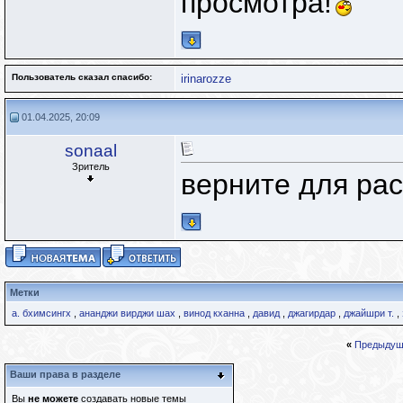
просмотра!
Пользователь сказал cпасибо:
irinarozze
01.04.2025, 20:09
sonaal
Зритель
верните для ра
Метки
а. бхимсингх
,
ананджи вирджи шах
,
винод кханна
,
давид
,
джагирдар
,
джайшри т.
,
«
Предыдущ
Ваши права в разделе
Вы
не можете
создавать новые темы