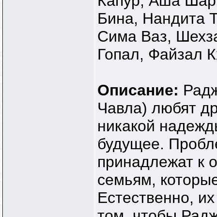
Капур, Аша Шар
Бина, Нандита Т
Сима Ваз, Шехз
Гопал, Файзал 
Описание:
Радж
Чавла) любят др
никакой надежд
будущее. Пробл
принадлежат к 
семьям, которы
Естественно, их
том, чтобы Рад