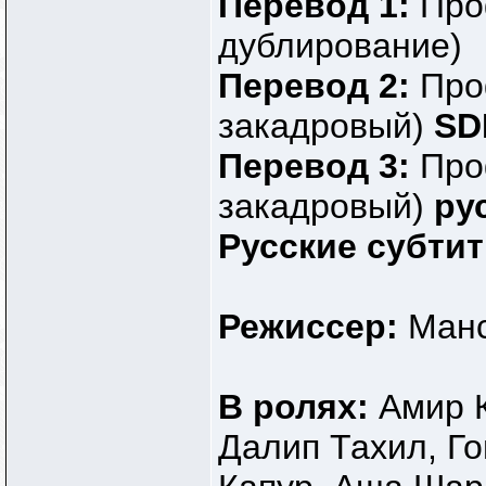
Перевод 1:
Про
дублирование)
Перевод 2:
Про
закадровый)
SD
Перевод 3:
Про
закадровый)
ру
Русские субти
Режиссер:
Манс
В ролях:
Амир К
Далип Тахил, Го