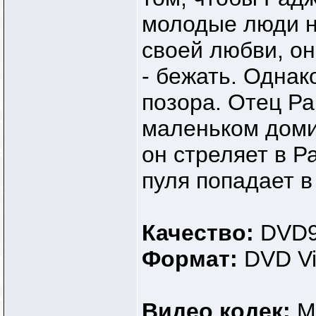
молодые люди н
своей любви, о
- бежать. Однак
позора. Отец Р
маленьком домик
он стреляет в Р
пуля попадает в
Качество:
DVD
Формат:
DVD V
Видео кодек:
M