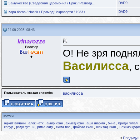
DVD9
Замужество (Свадебная церемония / Брак / Развод)...
DVD9
Кара богов / Nastik / Прамод Чакраворти / 1983 /...
24.09.2025, 08:43
irinarozze
Релизер
О! Не зря подн
Василисса
, 
Пользователь сказал cпасибо:
василисса
Метки
аджит вачани
,
алок натх
,
амир кхан
,
ахмед кхан
,
аша шарма
,
бина
,
бридж гопал
капур
,
радж зутши
,
рима лагу
,
сима ваз
,
файзал кхан
,
шехзад кхан
,
шехназ куди
«
Предыдущ