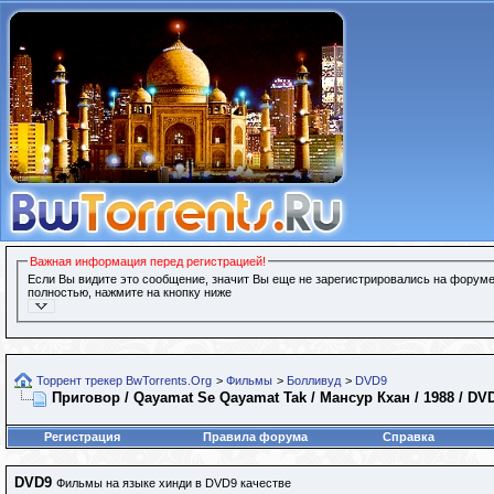
Важная информация перед регистрацией!
Если Вы видите это сообщение, значит Вы еще не зарегистрировались на форуме
полностью, нажмите на кнопку ниже
Торрент трекер BwTorrents.Org
>
Фильмы
>
Болливуд
>
DVD9
Приговор / Qayamat Se Qayamat Tak / Мансур Кхан / 1988 / DV
Регистрация
Правила форума
Справка
DVD9
Фильмы на языке хинди в DVD9 качестве