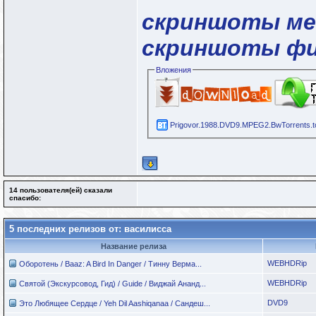
скриншоты м
скриншоты ф
Вложения
Prigovor.1988.DVD9.MPEG2.BwTorrents.t
14 пользователя(ей) сказали
cпасибо:
5 последних релизов от: василисса
Название релиза
WEBHDRip
Оборотень / Baaz: A Bird In Danger / Тинну Верма...
WEBHDRip
Святой (Экскурсовод, Гид) / Guide / Виджай Ананд...
DVD9
Это Любящее Сердце / Yeh Dil Aashiqanaa / Сандеш...