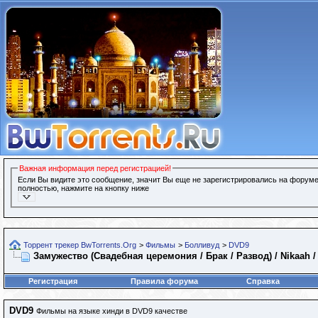
Важная информация перед регистрацией!
Если Вы видите это сообщение, значит Вы еще не зарегистрировались на форуме
полностью, нажмите на кнопку ниже
Торрент трекер BwTorrents.Org
>
Фильмы
>
Болливуд
>
DVD9
Замужество (Свадебная церемония / Брак / Развод) / Nikaah /
Регистрация
Правила форума
Справка
DVD9
Фильмы на языке хинди в DVD9 качестве