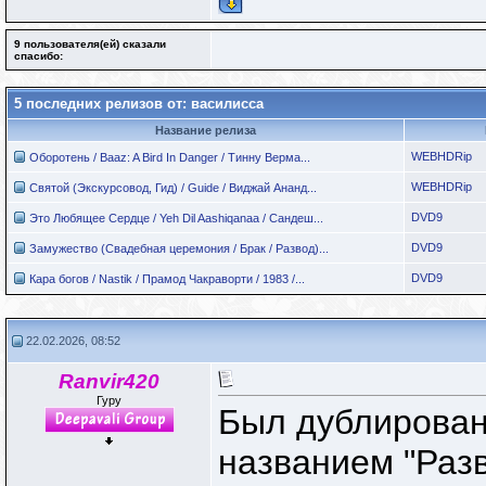
9 пользователя(ей) сказали
cпасибо:
5 последних релизов от: василисса
Название релиза
WEBHDRip
Оборотень / Baaz: A Bird In Danger / Тинну Верма...
WEBHDRip
Святой (Экскурсовод, Гид) / Guide / Виджай Ананд...
DVD9
Это Любящее Сердце / Yeh Dil Aashiqanaa / Сандеш...
DVD9
Замужество (Свадебная церемония / Брак / Развод)...
DVD9
Кара богов / Nastik / Прамод Чакраворти / 1983 /...
22.02.2026, 08:52
Ranvir420
Гуру
Был дублирован
названием "Раз