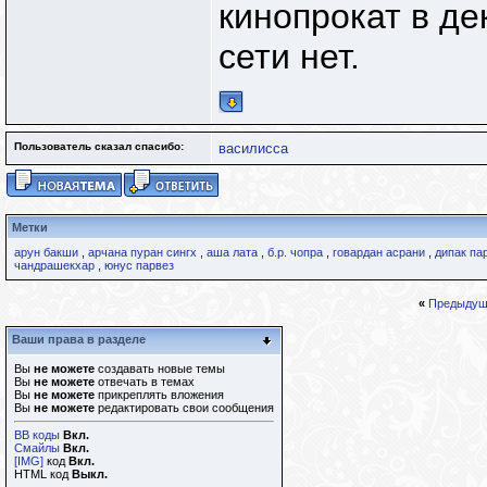
кинопрокат в де
сети нет.
Пользователь сказал cпасибо:
василисса
Метки
арун бакши
,
арчана пуран сингх
,
аша лата
,
б.р. чопра
,
говардан асрани
,
дипак па
чандрашекхар
,
юнус парвез
«
Предыдущ
Ваши права в разделе
Вы
не можете
создавать новые темы
Вы
не можете
отвечать в темах
Вы
не можете
прикреплять вложения
Вы
не можете
редактировать свои сообщения
BB коды
Вкл.
Смайлы
Вкл.
[IMG]
код
Вкл.
HTML код
Выкл.