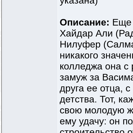
указана)
Описание:
Еще 
Хайдар Али (Ра
Нилуфер (Салма
никакого значен
колледжа она с
замуж за Васим
друга ее отца, 
детства. Тот, к
свою молодую же
ему удачу: он п
строительство о