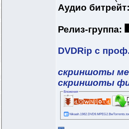
Аудио битрейт
Релиз-группа:
DVDRip с проф
скриншоты м
скриншоты ф
Вложения
Nikaah.1982.DVD9.MPEG2.BwTorrents.tor