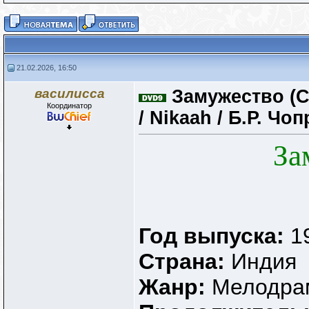
21.02.2026, 16:50
василисса
Замужество (С
Координатор
/ Nikaah / Б.Р. Чо
За
Год выпуска:
1
Страна:
Индия
Жанр:
Мелодра