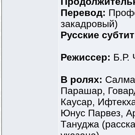
Продолжитель
Перевод:
Профе
закадровый)
Русские субти
Режиссер:
Б.Р.
В ролях:
Салма
Парашар, Говар
Каусар, Ифтекх
Юнус Парвез, А
Тануджа (расска