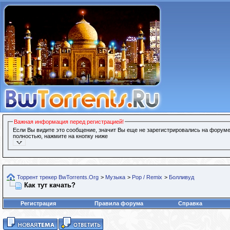
Важная информация перед регистрацией!
Если Вы видите это сообщение, значит Вы еще не зарегистрировались на форуме
полностью, нажмите на кнопку ниже
Торрент трекер BwTorrents.Org
>
Музыка
>
Pop / Remix
>
Болливуд
Как тут качать?
Регистрация
Правила форума
Справка