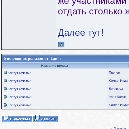
же участниками 
отдать столько 
Далее тут!
5 последних релизов от: Lanfir
Название релиза
Прочее
Как тут качать?
Южная Инди
Как тут качать?
Болливуд
Как тут качать?
Pop / Remix
Как тут качать?
Южная Инди
Как тут качать?
«
Предыдущ