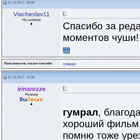
21.10.2017, 09:00
Viacheslav11
На сьемках
Спасибо за реда
моментов чуши!
Пользователь сказал cпасибо:
гумрал
21.10.2017, 16:59
irinarozze
Релизер
гумрал
, благод
хороший фильм
помню тоже урез