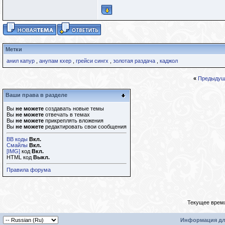
Метки
анил капур
,
анупам кхер
,
грейси сингх
,
золотая раздача
,
каджол
«
Предыдущ
Ваши права в разделе
Вы
не можете
создавать новые темы
Вы
не можете
отвечать в темах
Вы
не можете
прикреплять вложения
Вы
не можете
редактировать свои сообщения
BB коды
Вкл.
Смайлы
Вкл.
[IMG]
код
Вкл.
HTML код
Выкл.
Правила форума
Текущее врем
Информация дл