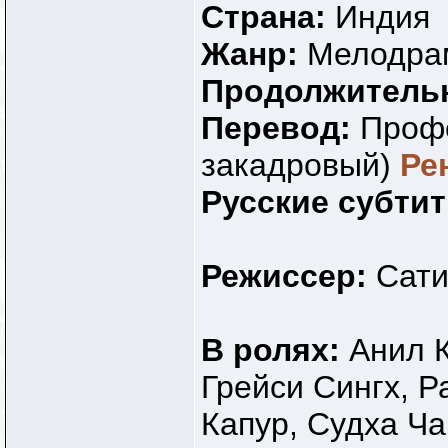
Страна:
Индия
Жанр:
Мелодра
Продолжитель
Перевод:
Профе
закадровый)
Ре
Русские субти
Режиссер:
Сат
В ролях:
Анил К
Грейси Сингх, 
Капур, Судха Ч