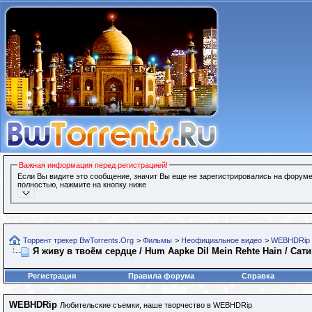
Важная информация перед регистрацией!
Если Вы видите это сообщение, значит Вы еще не зарегистрировались на форуме
полностью, нажмите на кнопку ниже
Торрент трекер BwTorrents.Org
>
Фильмы
>
Неофициальное видео
>
WEBHDRip
Я живу в твоём сердце / Hum Aapke Dil Mein Rehte Hain / Сат
Регистрация
Правила форума
Справка
WEBHDRip
Любительские съемки, наше творчество в WEBHDRip