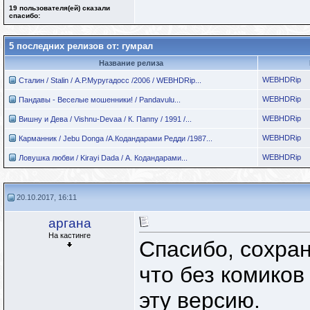
19 пользователя(ей) сказали
cпасибо:
5 последних релизов от: гумрал
Название релиза
WEBHDRip
Сталин / Stalin / А.Р.Муругадосс /2006 / WEBHDRip...
WEBHDRip
Пандавы - Веселые мошенники! / Pandavulu...
WEBHDRip
Вишну и Дева / Vishnu-Devaa / К. Паппу / 1991 /...
WEBHDRip
Карманник / Jebu Donga /А.Кодандарами Редди /1987...
WEBHDRip
Ловушка любви / Kirayi Dada / А. Кодандарами...
20.10.2017, 16:11
аргана
На кастинге
Спасибо, сохран
что без комико
эту версию.