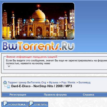
Важная информация перед регистрацией!
Если Вы видите это сообщение, значит Вы еще не зарегистрировались на форуме
полностью, нажмите на кнопку ниже
Торрент трекер BwTorrents.Org
>
Музыка
>
Pop / Remix
>
Болливуд
Dard-E-Disco - NonStop Hits / 2008 / MP3
Регистрация
Правила форума
Справка