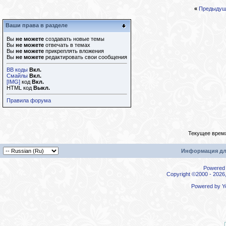
«
Предыдущ
Ваши права в разделе
Вы
не можете
создавать новые темы
Вы
не можете
отвечать в темах
Вы
не можете
прикреплять вложения
Вы
не можете
редактировать свои сообщения
BB коды
Вкл.
Смайлы
Вкл.
[IMG]
код
Вкл.
HTML код
Выкл.
Правила форума
Текущее врем
Информация дл
Powered b
Copyright ©2000 - 2026,
Powered by
Y