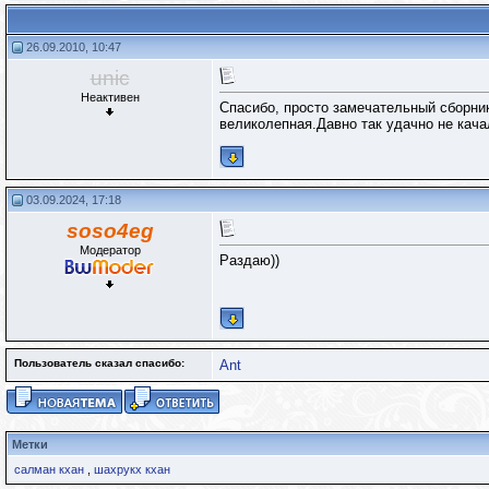
26.09.2010, 10:47
unic
Неактивен
Спасибо, просто замечательный сборни
великолепная.Давно так удачно не кача
03.09.2024, 17:18
soso4eg
Модератор
Раздаю))
Пользователь сказал cпасибо:
Ant
Метки
салман кхан
,
шахрукх кхан