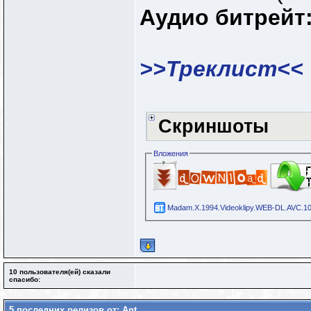
Аудио битрейт
>>Треклист<<
Скриншоты
Вложения
Madam.X.1994.Videoklipy.WEB-DL.AVC.108
10 пользователя(ей) сказали
cпасибо:
5 последних релизов от: Ant