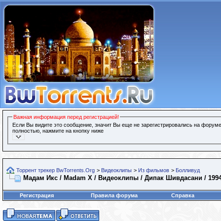
Важная информация перед регистрацией!
Если Вы видите это сообщение, значит Вы еще не зарегистрировались на форуме
полностью, нажмите на кнопку ниже
Торрент трекер BwTorrents.Org
>
Видеоклипы
>
Из фильмов
>
Болливуд
Мадам Икс / Madam X / Видеоклипы / Дипак Шивдасани / 1994
Регистрация
Правила форума
Справка