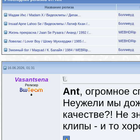
Название релиза
Болливуд
Мадам Икс / Madam X / Видеоклипы / Дипак...
Болливуд
Insaaf Apne Lahoo Se / Видеоклипы / Латиф Кхан /...
WEBHDRip
Жизнь прекрасна / Jaan Se Pyaara / Ананд / 1992 /...
WEBHDRip
Ловелас / Lover Boy / Шому Мукхерджи / 1985 /...
Болливуд
Змеиный бог / Maqsad / К. Бапайя / 1984 / WEBRip...
16.06.2026, 01:31
Vasantsena
Релизер
Ant
, огромное с
Неужели мы дож
качестве?! Не з
клипы - и то хор