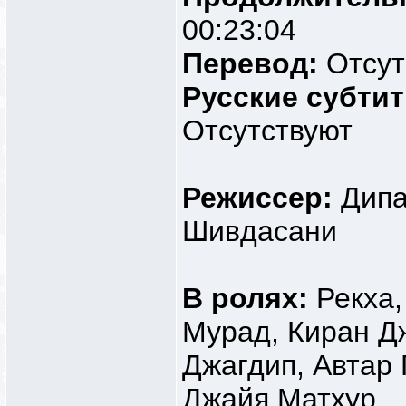
00:23:04
Перевод:
Отсут
Русские субти
Отсутствуют
Режиссер:
Дипа
Шивдасани
В ролях:
Рекха,
Мурад, Киран Д
Джагдип, Автар 
Джайя Матхур