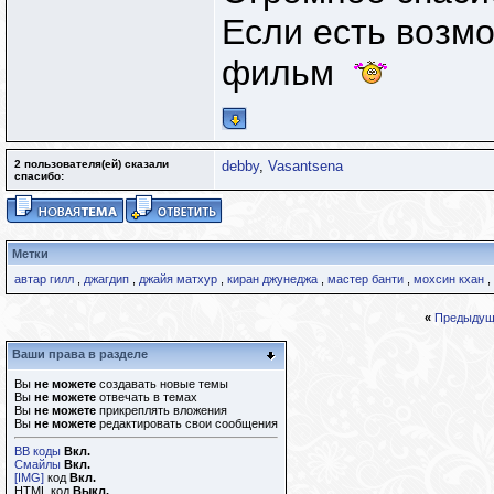
Если есть возм
фильм
2 пользователя(ей) сказали
debby
,
Vasantsena
cпасибо:
Метки
автар гилл
,
джагдип
,
джайя матхур
,
киран джунеджа
,
мастер банти
,
мохсин кхан
,
«
Предыдущ
Ваши права в разделе
Вы
не можете
создавать новые темы
Вы
не можете
отвечать в темах
Вы
не можете
прикреплять вложения
Вы
не можете
редактировать свои сообщения
BB коды
Вкл.
Смайлы
Вкл.
[IMG]
код
Вкл.
HTML код
Выкл.