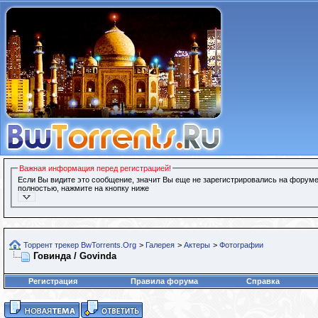
Важная информация перед регистрацией!
Если Вы видите это сообщение, значит Вы еще не зарегистрировались на форуме
полностью, нажмите на кнопку ниже
Торрент трекер BwTorrents.Org
>
Галерея
>
Актеры
>
Фотографии
Говинда / Govinda
Регистрация
Правила форума
Справка