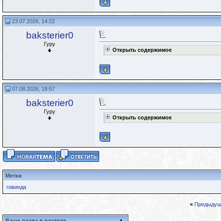
23.07.2026, 14:22
baksterier0
Гуру
Открыть содержимое
07.08.2026, 18:57
baksterier0
Гуру
Открыть содержимое
Метки
говинда
«
Предыдущ
Ваши права в разделе