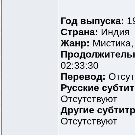
Ashanti
О даааааааааааа Амриш тут у...
27.07.2011,
18:32
GeetaST
akkifan, Спасибо!!!!:)
30.07.2011,
06:13
irinarozze
выстригла все, что мне нужно,...
15.11.2017,
09:28
Год выпуска:
1
Страна:
Индия
Жанр:
Мистика,
Продолжитель
02:33:30
Перевод:
Отсут
Русские субти
Отсутствуют
Другие субтит
Отсутствуют