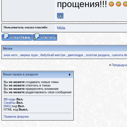
прощения!!!
Пользователь сказал cпасибо:
Nilda
Метки
алок натх
,
амриш пури
,
бабубхай мистри
,
джитендра
,
золотая раздача
,
сангита б
«
Предыдущ
Ваши права в разделе
Вы
не можете
создавать новые темы
Вы
не можете
отвечать в темах
Вы
не можете
прикреплять вложения
Вы
не можете
редактировать свои сообщения
BB коды
Вкл.
Смайлы
Вкл.
[IMG]
код
Вкл.
HTML код
Выкл.
Правила форума