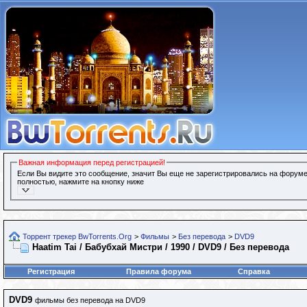
Важная информация перед регистрацией!
Если Вы видите это сообщение, значит Вы еще не зарегистрировались на форуме
полностью, нажмите на кнопку ниже
Торрент трекер BwTorrents.Org
>
Фильмы
>
Без перевода
>
DVD9
Haatim Tai / Бабубхай Мистри / 1990 / DVD9 / Без перевода
Регистрация
Правила форума
Справка
DVD9
фильмы без перевода на DVD9