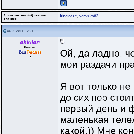
2 пользователя(ей) сказали
irinarozze
,
veronika83
cпасибо:
06.06.2011, 12:21
akkifan
Релизер
Ой, да ладно, че
мои раздачи нра
Я вот только не
до сих пор стоит
первый день и 
маленькая тележ
какой.)) Мне ко