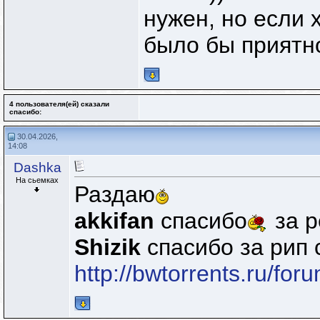
нужен, но если 
было бы приятно
4 пользователя(ей) сказали
cпасибо:
30.04.2026,
14:08
Dashka
На сьемках
Раздаю
akkifan
спасибо
за р
Shizik
спасибо за рип
http://bwtorrents.ru/