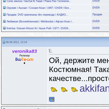
DVD9
Сила закона / Sachai Ki Taqat / Рама Рао Татинени...
DVD9
Оружие / Auzaar / Сохаил Кхан / 1997 / DVD9 / Без...
Продам
Продам: DVD оригиналы без перевода / АУДИО...
DVD9
Любимая (Возлюбленная) / Mehbooba / Афзал Кхан /...
DVD9
Клятва / Kasam Khoon Ki / Ашок Рой / 1977 / DVD9...
06.06.2011, 12:14
veronika83
Релизер
Ой, держите ме
Костюмная! Така
качестве...прост
akkifa