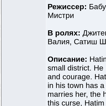
Режиссер:
Бабу
Мистри
В ролях:
Джите
Валия, Сатиш Ша
Описание:
Hatim
small district. H
and courage. Hati
in his town has 
marries her, the 
this curse, Hatim 