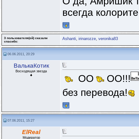
О да, Амришик т
всегда колоритен
3 пользователя(ей) сказали
Ashanti
,
irinarozze
,
veronika83
cпасибо:
06.06.2011, 20:29
ВалькаКотик
Восходящая звезда
ОО
ОО!!!
без перевода!
07.06.2011, 15:27
ElReal
Модератор