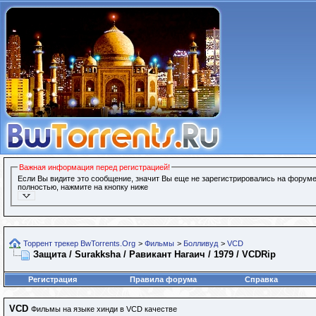
Важная информация перед регистрацией!
Если Вы видите это сообщение, значит Вы еще не зарегистрировались на форуме
полностью, нажмите на кнопку ниже
Торрент трекер BwTorrents.Org
>
Фильмы
>
Болливуд
>
VCD
Защита / Surakksha / Равикант Нагаич / 1979 / VCDRip
Регистрация
Правила форума
Справка
VCD
Фильмы на языке хинди в VCD качестве