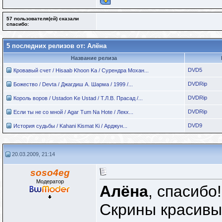
57 пользователя(ей) сказали
cпасибо:
5 последних релизов от: Алёна
Название релиза
DVD5
Кровавый счет / Hisaab Khoon Ka / Сурендра Мохан...
DVDRip
Божество / Devta / Джагдиш А. Шарма / 1999 /...
DVDRip
Король воров / Ustadon Ke Ustad / Т.Л.В. Прасад /...
DVDRip
Если ты не со мной / Agar Tum Na Hote / Лекх...
DVD9
История судьбы / Kahani Kismat Ki / Арджун...
20.03.2009, 21:14
soso4eg
Модератор
Алёна
, спасибо!
Скрины красивые