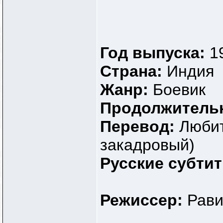
avtom
Спасибо за этот фильм!
18.10.2013,
07:19
avtom
Мне фильм очень понравился! ;)
21.10.2013,
22:39
Gio21stri
Выйдите на раздачу плиз!
07.05.2021,
00:42
elenakat
Это точно!!! Добавлено...
19.03.2011,
22:41
Год выпуска:
1
Страна:
Индия
Жанр:
Боевик
Продолжитель
Перевод:
Любит
закадровый)
Русские субти
Режиссер:
Рави