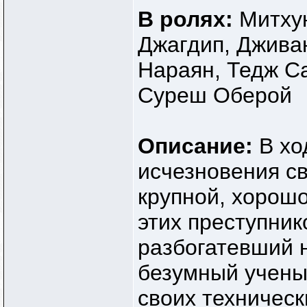
В ролях:
Митху
Джагдип, Джива
Нараян, Тедж Са
Суреш Оберой
Описание:
В хо
исчезновения св
крупной, хорош
этих преступник
разбогатевший 
безумный учены
своих техническ