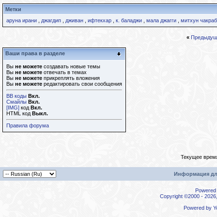
Метки
аруна ирани
,
джагдип
,
дживан
,
ифтекхар
,
к. баладжи
,
мала джагги
,
митхун чакраб
«
Предыдущ
Ваши права в разделе
Вы
не можете
создавать новые темы
Вы
не можете
отвечать в темах
Вы
не можете
прикреплять вложения
Вы
не можете
редактировать свои сообщения
BB коды
Вкл.
Смайлы
Вкл.
[IMG]
код
Вкл.
HTML код
Выкл.
Правила форума
Текущее врем
Информация дл
Powered b
Copyright ©2000 - 2026,
Powered by
Y