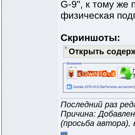
G-9", к тому же
физическая подг
Скриншоты:
Открыть содер
Вложения
Zashita.1979.VCD.BwTorrents.avi.torrent
(
Последний раз ред
Причина: Добавлен
(просьба автора),