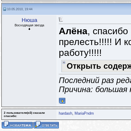
10.05.2010, 19:44
Нюша
Восходящая звезда
Алёна
, спасибо
прелесть!!!!! И
работу!!!!!
Открыть содер
Последний раз ред
Причина: большая 
2 пользователя(ей) сказали
hardash
,
MariaPndm
cпасибо: