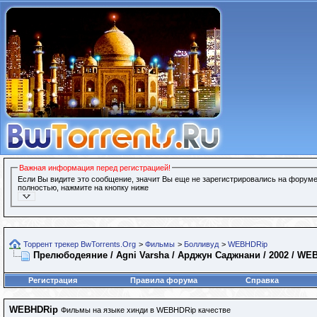
Важная информация перед регистрацией!
Если Вы видите это сообщение, значит Вы еще не зарегистрировались на форуме
полностью, нажмите на кнопку ниже
Торрент трекер BwTorrents.Org
>
Фильмы
>
Болливуд
>
WEBHDRip
Прелюбодеяние / Agni Varsha / Арджун Саджнани / 2002 / WE
Регистрация
Правила форума
Справка
WEBHDRip
Фильмы на языке хинди в WEBHDRip качестве