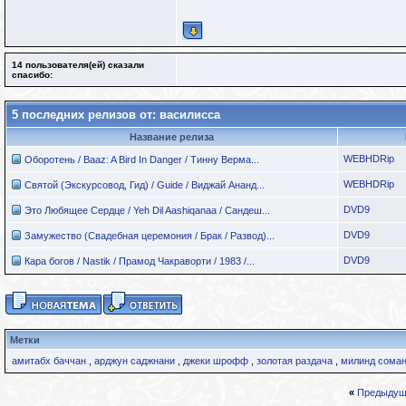
14 пользователя(ей) сказали
cпасибо:
5 последних релизов от: василисса
Название релиза
WEBHDRip
Оборотень / Baaz: A Bird In Danger / Тинну Верма...
WEBHDRip
Святой (Экскурсовод, Гид) / Guide / Виджай Ананд...
DVD9
Это Любящее Сердце / Yeh Dil Aashiqanaa / Сандеш...
DVD9
Замужество (Свадебная церемония / Брак / Развод)...
DVD9
Кара богов / Nastik / Прамод Чакраворти / 1983 /...
Метки
амитабх баччан
,
арджун саджнани
,
джеки шрофф
,
золотая раздача
,
милинд сома
«
Предыдущ