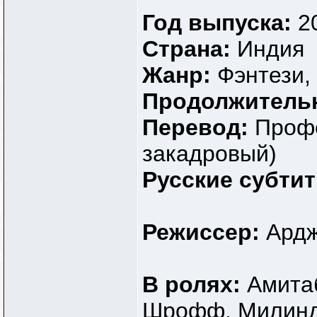
Год выпуска:
2
Страна:
Индия
Жанр:
Фэнтези,
Продолжитель
Перевод:
Профе
закадровый)
Русские субти
Режиссер:
Ард
В ролях:
Амита
Шрофф, Милинд 