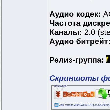
Аудио кодек:
A
Частота дискр
Каналы:
2.0 (st
Аудио битрейт
Релиз-группа:
Скриншоты ф
Вложения
Agni.Varsha.2002.WEBHDRip.x264.1080p.B