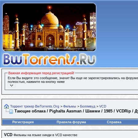
Важная информация перед регистрацией!
Если Вы видите это сообщение, значит Вы еще не зарегистрировались на форуме
полностью, нажмите на кнопку ниже
Торрент трекер BwTorrents.Org
>
Фильмы
>
Болливуд
>
VCD
Тающие облака / Pighalta Aasman / Шамми / 1985 / VCDRip / 
Регистрация
Правила форума
Справка
VCD
Фильмы на языке хинди в VCD качестве