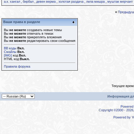
а.к. хангал
,
бирбал
,
девен верма
,
золотая раздача
,
лила мишра
,
муштак мерчант
«
Предыдущ
Ваши права в разделе
Вы
не можете
создавать новые темы
Вы
не можете
отвечать в темах
Вы
не можете
прикреплять вложения
Вы
не можете
редактировать свои сообщения
BB коды
Вкл.
Смайлы
Вкл.
[IMG]
код
Вкл.
HTML код
Выкл.
Правила форума
Текущее врем
Информация дл
Powered b
Copyright ©2000 - 2026,
Powered by
Y