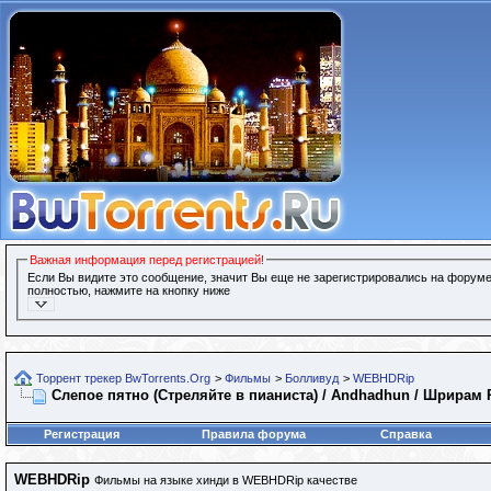
Важная информация перед регистрацией!
Если Вы видите это сообщение, значит Вы еще не зарегистрировались на форуме
полностью, нажмите на кнопку ниже
Торрент трекер BwTorrents.Org
>
Фильмы
>
Болливуд
>
WEBHDRip
Слепое пятно (Стреляйте в пианиста) / Andhadhun / Шрирам Р
Регистрация
Правила форума
Справка
WEBHDRip
Фильмы на языке хинди в WEBHDRip качестве