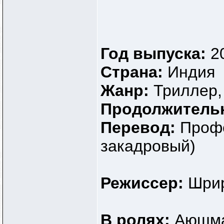
Год выпуска:
2
Страна:
Индия
Жанр:
Триллер,
Продолжитель
Перевод:
Профе
закадровый)
Режиссер:
Шрир
В ролях:
Аюшман