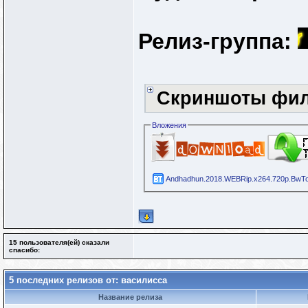
Релиз-группа:
Скриншоты фи
Вложения
Andhadhun.2018.WEBRip.x264.720p.BwTor
15 пользователя(ей) сказали
cпасибо:
5 последних релизов от: василисса
Название релиза