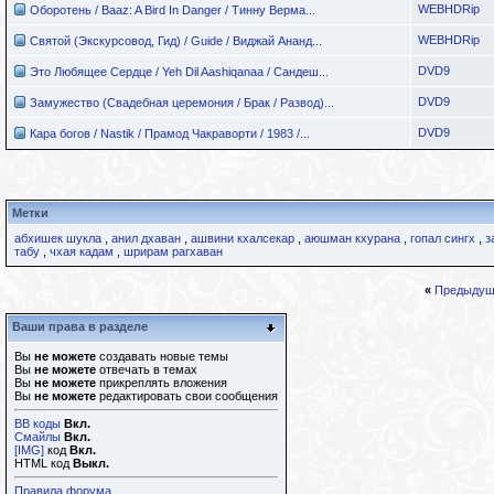
WEBHDRip
Оборотень / Baaz: A Bird In Danger / Тинну Верма...
WEBHDRip
Святой (Экскурсовод, Гид) / Guide / Виджай Ананд...
DVD9
Это Любящее Сердце / Yeh Dil Aashiqanaa / Сандеш...
DVD9
Замужество (Свадебная церемония / Брак / Развод)...
DVD9
Кара богов / Nastik / Прамод Чакраворти / 1983 /...
Метки
абхишек шукла
,
анил дхаван
,
ашвини кхалсекар
,
аюшман кхурана
,
гопал сингх
,
з
табу
,
чхая кадам
,
шрирам рагхаван
«
Предыдущ
Ваши права в разделе
Вы
не можете
создавать новые темы
Вы
не можете
отвечать в темах
Вы
не можете
прикреплять вложения
Вы
не можете
редактировать свои сообщения
BB коды
Вкл.
Смайлы
Вкл.
[IMG]
код
Вкл.
HTML код
Выкл.
Правила форума