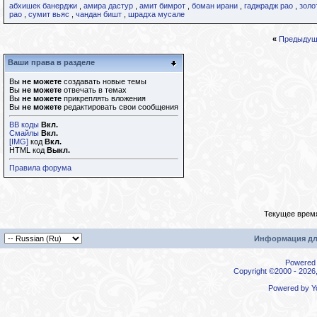
абхишек банерджи
,
амира дастур
,
амит бимрот
,
боман ирани
,
гаджрадж рао
,
золо
рао
,
сумит вьяс
,
чандан бишт
,
шрадха мусале
«
Предыдущ
Ваши права в разделе
Вы
не можете
создавать новые темы
Вы
не можете
отвечать в темах
Вы
не можете
прикреплять вложения
Вы
не можете
редактировать свои сообщения
BB коды
Вкл.
Смайлы
Вкл.
[IMG]
код
Вкл.
HTML код
Выкл.
Правила форума
Текущее врем
Информация дл
Powered b
Copyright ©2000 - 2026,
Powered by
Y