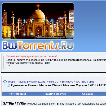
Важная информация перед регистрацией!
Если Вы видите это сообщение, значит Вы еще не зарегистрировались на форуме
полностью, нажмите на кнопку ниже
Торрент трекер BwTorrents.Org
>
Фильмы
>
Болливуд
>
SATRip / TVRip
Сделано в Китае / Made in China / Микхил Мусале / 2019 / HDT
Регистрация
Правила форума
Справка
SATRip / TVRip
Фильмы, записанные с ТВ, спутникового или кабельного каналов