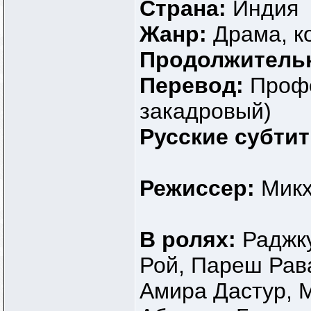
Страна:
Индия
Жанр:
Драма, к
Продолжитель
Перевод:
Профе
закадровый)
Русские субти
Режиссер:
Мик
В ролях:
Раджк
Рой, Пареш Рав
Амира Дастур, 