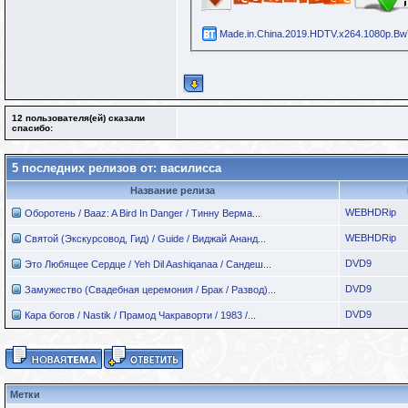
Made.in.China.2019.HDTV.x264.1080p.BwT
12 пользователя(ей) сказали
cпасибо:
5 последних релизов от: василисса
Название релиза
WEBHDRip
Оборотень / Baaz: A Bird In Danger / Тинну Верма...
WEBHDRip
Святой (Экскурсовод, Гид) / Guide / Виджай Ананд...
DVD9
Это Любящее Сердце / Yeh Dil Aashiqanaa / Сандеш...
DVD9
Замужество (Свадебная церемония / Брак / Развод)...
DVD9
Кара богов / Nastik / Прамод Чакраворти / 1983 /...
Метки