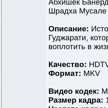
Абхишек Банерд
Шрадха Мусале
Описание:
Исто
Гуджарати, кото
воплотить в жи
Качество:
HDT
Формат:
MKV
Видео кодек:
M
Размер кадра: