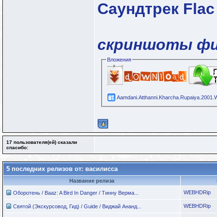
Саундтрек Flac
скриншоты ф
Вложения
Aamdani.Atthanni.Kharcha.Rupaiya.2001.
17 пользователя(ей) сказали
cпасибо:
5 последних релизов от: василисса
Название релиза
WEBHDRip
Оборотень / Baaz: A Bird In Danger / Тинну Верма...
WEBHDRip
Святой (Экскурсовод, Гид) / Guide / Виджай Ананд...