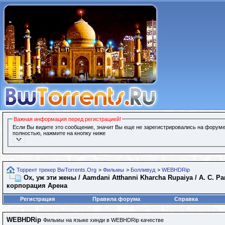
Важная информация перед регистрацией!
Если Вы видите это сообщение, значит Вы еще не зарегистрировались на форуме
полностью, нажмите на кнопку ниже
Торрент трекер BwTorrents.Org
>
Фильмы
>
Болливуд
>
WEBHDRip
Ох, уж эти жены / Aamdani Atthanni Kharcha Rupaiya / А. С. Ра
корпорация Арена
Регистрация
Правила форума
Справка
WEBHDRip
Фильмы на языке хинди в WEBHDRip качестве