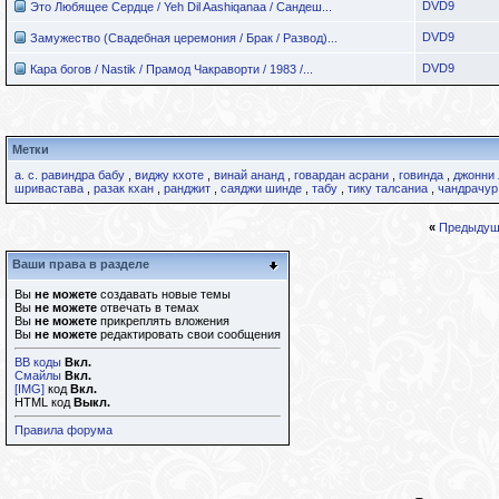
DVD9
Это Любящее Сердце / Yeh Dil Aashiqanaa / Сандеш...
DVD9
Замужество (Свадебная церемония / Брак / Развод)...
DVD9
Кара богов / Nastik / Прамод Чакраворти / 1983 /...
Метки
а. с. равиндра бабу
,
виджу кхоте
,
винай ананд
,
говардан асрани
,
говинда
,
джонни 
шривастава
,
разак кхан
,
ранджит
,
саяджи шинде
,
табу
,
тику талсаниа
,
чандрачур
«
Предыдущ
Ваши права в разделе
Вы
не можете
создавать новые темы
Вы
не можете
отвечать в темах
Вы
не можете
прикреплять вложения
Вы
не можете
редактировать свои сообщения
BB коды
Вкл.
Смайлы
Вкл.
[IMG]
код
Вкл.
HTML код
Выкл.
Правила форума