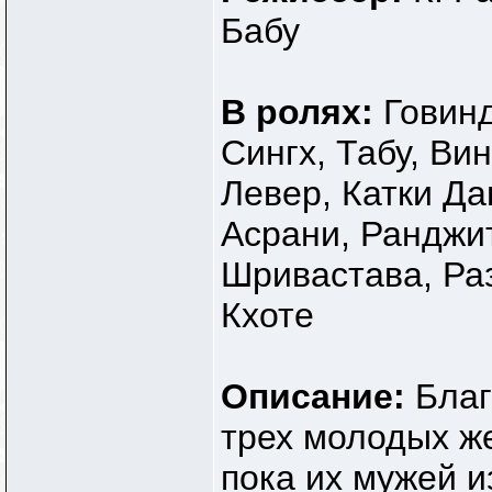
Бабу
В ролях:
Говин
Сингх, Табу, Ви
Левер, Катки Да
Асрани, Ранджит
Шривастава, Ра
Кхоте
Описание:
Благ
трех молодых ж
пока их мужей и