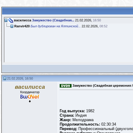
василисса
Замужество (Свадебная...
21.02.2026,
16:50
Ranvir420
Был дублирован на Ялтинской...
22.02.2026,
08:52
21.02.2026, 16:50
василисса
Замужество (Свадебная церемония / Бр
Координатор
Год выпуска:
1982
Страна:
Индия
Жанр:
Мелодрама
Продолжительность:
02:30:34
Перевод:
Профессиональный (двухголо