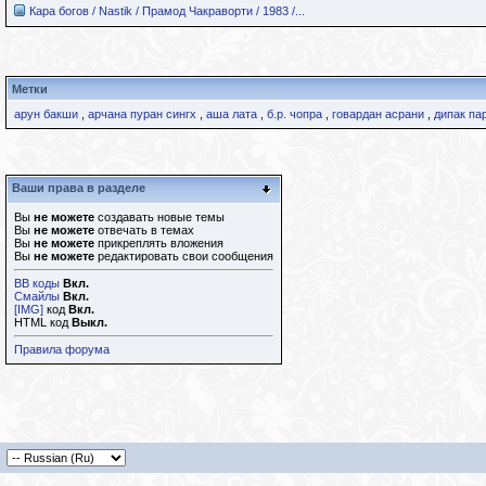
Кара богов / Nastik / Прамод Чакраворти / 1983 /...
Метки
арун бакши
,
арчана пуран сингх
,
аша лата
,
б.р. чопра
,
говардан асрани
,
дипак па
Ваши права в разделе
Вы
не можете
создавать новые темы
Вы
не можете
отвечать в темах
Вы
не можете
прикреплять вложения
Вы
не можете
редактировать свои сообщения
BB коды
Вкл.
Смайлы
Вкл.
[IMG]
код
Вкл.
HTML код
Выкл.
Правила форума