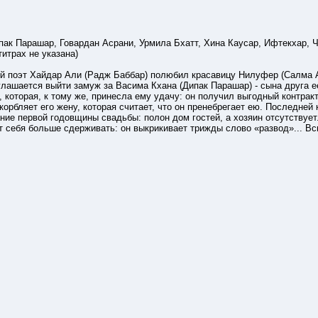
пак Парашар, Говардан Асрани, Урмила Бхатт, Хина Каусар, Ифтекхар, 
титрах не указана)
поэт Хайдар Али (Радж Баббар) полюбил красавицу Нилуфер (Салма Агх
лашается выйти замуж за Васима Кхана (Дипак Парашар) - сына друга ее 
которая, к тому же, принесла ему удачу: он получил выгодный контракт
скорбляет его жену, которая считает, что он пренебрегает ею. Последне
ание первой годовщины свадьбы: полон дом гостей, а хозяин отсутству
 себя больше сдерживать: он выкрикивает трижды слово «развод»... Вс