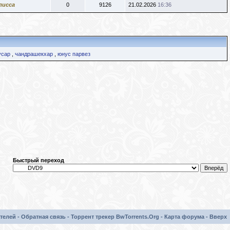
лисса
0
9126
21.02.2026
16:36
усар
,
чандрашекхар
,
юнус парвез
Быстрый переход
телей
-
Обратная связь
-
Торрент трекер BwTorrents.Org
-
Карта форума
-
Вверх