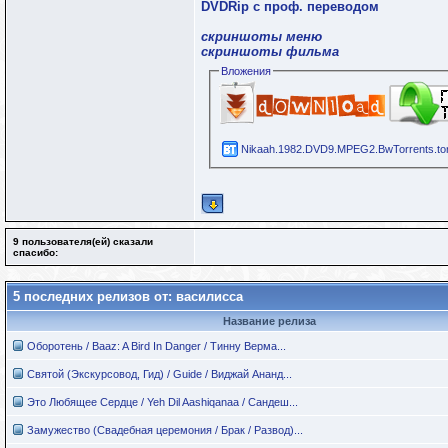
DVDRip с проф. переводом
скриншоты меню
скриншоты фильма
Вложения
Nikaah.1982.DVD9.MPEG2.BwTorrents.tor
9 пользователя(ей) сказали
cпасибо:
5 последних релизов от: василисса
Название релиза
Оборотень / Baaz: A Bird In Danger / Тинну Верма...
Святой (Экскурсовод, Гид) / Guide / Виджай Ананд...
Это Любящее Сердце / Yeh Dil Aashiqanaa / Сандеш...
Замужество (Свадебная церемония / Брак / Развод)...