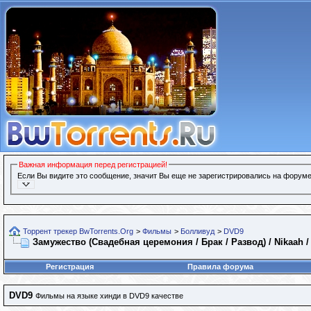
Важная информация перед регистрацией!
Если Вы видите это сообщение, значит Вы еще не зарегистрировались на форуме
Торрент трекер BwTorrents.Org
>
Фильмы
>
Болливуд
>
DVD9
Замужество (Свадебная церемония / Брак / Развод) / Nikaah /
Регистрация
Правила форума
DVD9
Фильмы на языке хинди в DVD9 качестве