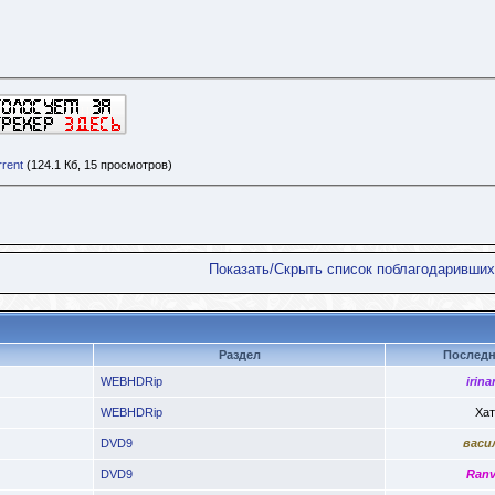
rent
(124.1 Кб, 15 просмотров)
Показать/Скрыть список поблагодаривших
Раздел
Последн
WEBHDRip
irina
WEBHDRip
Хат
DVD9
васи
DVD9
Ranv