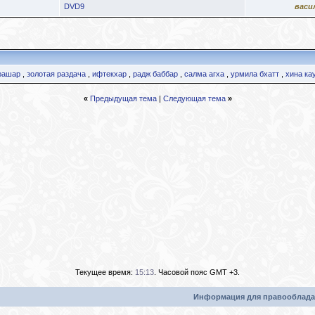
DVD9
васи
рашар
,
золотая раздача
,
ифтекхар
,
радж баббар
,
салма агха
,
урмила бхатт
,
хина ка
«
Предыдущая тема
|
Следующая тема
»
Текущее время:
15:13
. Часовой пояс GMT +3.
Информация для правооблада