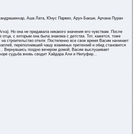
Чандрашекхар, Аша Лата, Юнус Парвез, Арун Бакши, Арчана Пуран
а). Но она не придавала никакого значения его чувствам. После
отца, с которым она была знакома с детства. Тот, кажется, тоже
 на строительство отеля. Постепенно все свое время Васим начинает
й каплей, переполнившей чашу взаимных претензий и обид становится
ет... Вернувшись поздно вечером домой, Васим выслушивает
коре судьба вновь сводит Хайдара Али и Нилуфер...