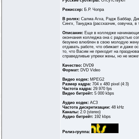
Русские субтитры:
Отсутствуют
Режиссер:
Б.Р. Чопра
В ролях:
Салма Агха, Радж Баббар, Ди
Сингх, Тануджа (рассказчик, озвучка, в 
Описание:
Еще в колледже начинающий 
окончания колледжа она с радостью сог
безумно влюблен в свою молодую жену, 
отдавать работе, что обижает и даже о
то, что Васим не приходит на празднов
справедливые упреки жены, но не может
Качество:
DVD9
Формат:
DVD Video
Видео кодек:
MPEG2
Размер кадра:
704 x 480 pixel (4:3)
Частота кадра:
29.970 fps
Видео битрейт:
5 000 kbps
Аудио кодек:
AC3
Частота дискретизации:
48 kHz
Каналы:
2.0 (stereo)
Аудио битрейт:
192 kbps
Релиз-группа: