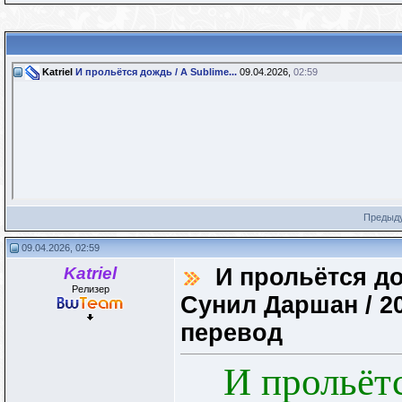
Katriel
И прольётся дождь / A Sublime...
09.04.2026,
02:59
Предыд
09.04.2026, 02:59
Katriel
И прольётся дож
Релизер
Сунил Даршан / 2
перевод
И прольёт