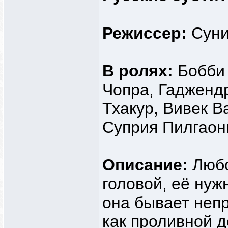
Режиссер:
Сун
В ролях:
Бобби
Чопра, Гадженд
Тхакур, Вивек В
Суприя Пилгаон
Описание:
Любо
головой, её нуж
она бывает неп
как проливной д