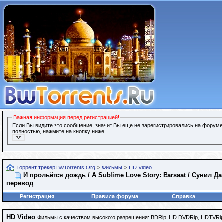
Важная информация перед регистрацией!
Если Вы видите это сообщение, значит Вы еще не зарегистрировались на форуме
полностью, нажмите на кнопку ниже
Торрент трекер BwTorrents.Org
>
Фильмы
>
HD Video
И прольётся дождь / A Sublime Love Story: Barsaat / Сунил Д
перевод
Регистрация
Правила форума
Справка
HD Video
Фильмы с качеством высокого разрешения: BDRip, HD DVDRip, HDTVRip