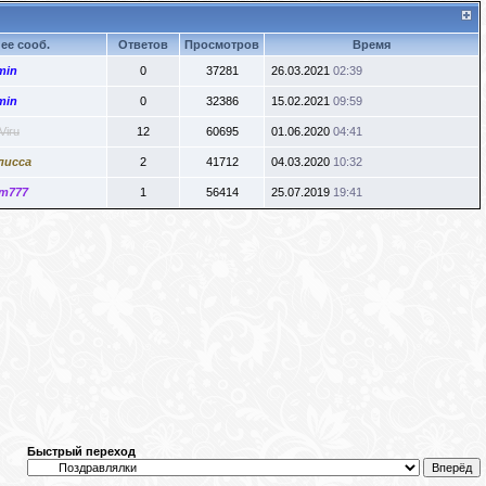
ее сооб.
Ответов
Просмотров
Время
min
0
37281
26.03.2021
02:39
min
0
32386
15.02.2021
09:59
Viru
12
60695
01.06.2020
04:41
лисса
2
41712
04.03.2020
10:32
m777
1
56414
25.07.2019
19:41
Быстрый переход