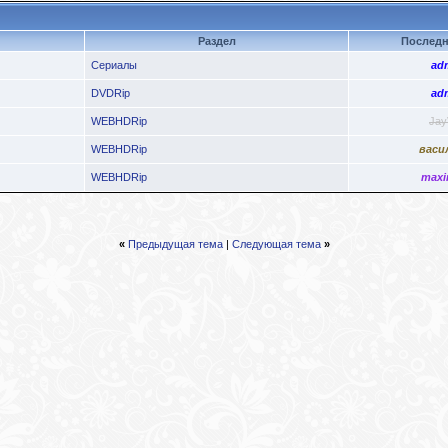
Раздел
Последн
Сериалы
ad
DVDRip
ad
WEBHDRip
Jay
WEBHDRip
васи
WEBHDRip
maxi
«
Предыдущая тема
|
Следующая тема
»