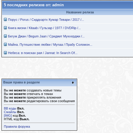
5 последних релизов от: admin
Название релиза
Порус / Porus / Сиддхартх Кумар Тевари / 2017 /...
Книга жизни / Kitaab / Гульзар / 1977 / DVDRip /...
Бегум Джан / Begum Jaan / Сриджит Мукхерджи /...
Майна. Путешествие любви / Mynaa / Прабу Соломон...
Небеса: в поисках рая / Jannat: In Search Of...
Ваши права в разделе
Вы
не можете
создавать новые темы
Вы
не можете
отвечать в темах
Вы
не можете
прикреплять вложения
Вы
не можете
редактировать свои сообщения
BB коды
Вкл.
Смайлы
Вкл.
[IMG]
код
Вкл.
HTML код
Выкл.
Правила форума