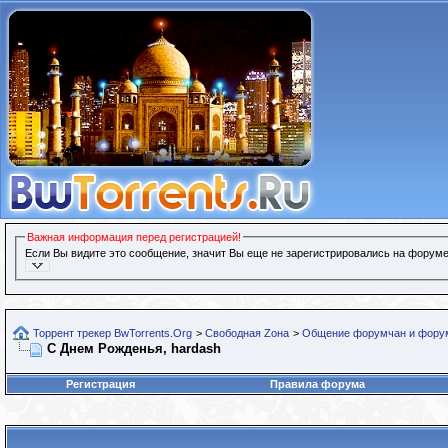
Важная информация перед регистрацией!
Если Вы видите это сообщение, значит Вы еще не зарегистрировались на форуме
Торрент трекер BwTorrents.Org
>
Свободная Zона
>
Общение форумчан и фору
С Днем Рожденья, hardash
Регистрация
Правила форума