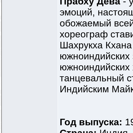
Прабху Дева
- 
эмоций, настоящ
обожаемый всей
хореограф став
Шахрукха Кхана
южноиндийских 
южноиндийских хи
танцевальный ст
Индийским Май
Год выпуска:
1