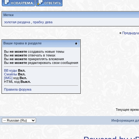
Метки
золотая раздача
,
прабху дева
«
Предыдущ
Ваши права в разделе
Вы
не можете
создавать новые темы
Вы
не можете
отвечать в темах
Вы
не можете
прикреплять вложения
Вы
не можете
редактировать свои сообщения
BB коды
Вкл.
Смайлы
Вкл.
[IMG]
код
Вкл.
HTML код
Выкл.
Правила форума
Текущее врем
Информация дл