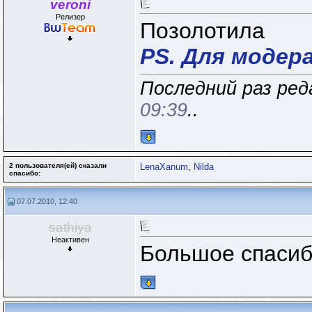
veroni
Релизер
Позолотила
PS. Для модер
Последний раз реда
09:39
..
2 пользователя(ей) сказали
LenaXanum
,
Nilda
cпасибо:
07.07.2010, 12:40
sathiya
Неактивен
Большое спасибо