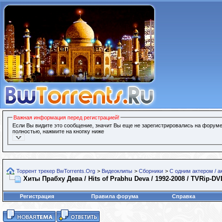
Важная информация перед регистрацией!
Если Вы видите это сообщение, значит Вы еще не зарегистрировались на форуме
полностью, нажмите на кнопку ниже
Торрент трекер BwTorrents.Org
>
Видеоклипы
>
Сборники
>
С одним актером / а
Хиты Прабху Дева / Hits of Prabhu Deva / 1992-2008 / TVRip-D
Регистрация
Правила форума
Справка