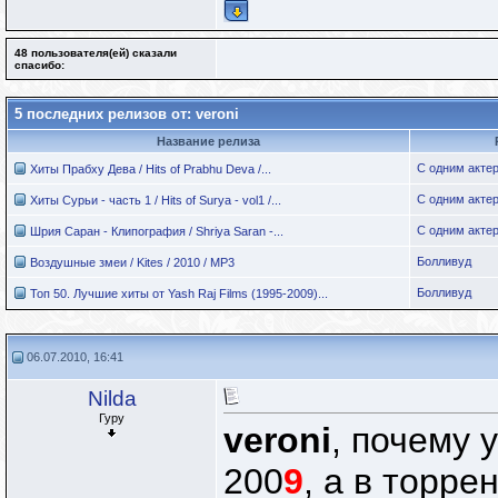
48 пользователя(ей) сказали
cпасибо:
5 последних релизов от: veroni
Название релиза
С одним актер
Хиты Прабху Дева / Hits of Prabhu Deva /...
С одним актер
Хиты Сурьи - часть 1 / Hits of Surya - vol1 /...
С одним актер
Шрия Саран - Клипография / Shriya Saran -...
Болливуд
Воздушные змеи / Kites / 2010 / MP3
Болливуд
Топ 50. Лучшие хиты от Yash Raj Films (1995-2009)...
06.07.2010, 16:41
Nilda
Гуру
veroni
, почему 
200
9
, а в торре