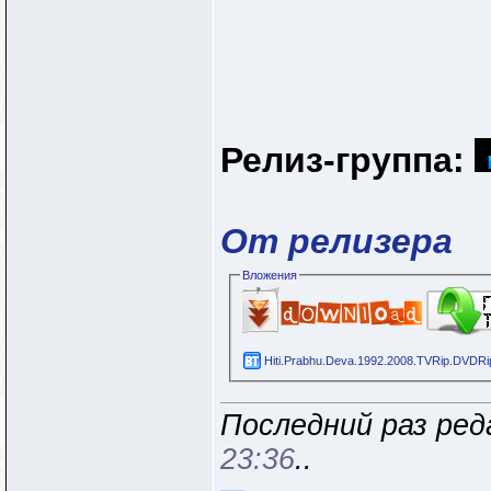
Релиз-группа:
От релизера
Вложения
Hiti.Prabhu.Deva.1992.2008.TVRip.DVDRip
Последний раз реда
23:36
..