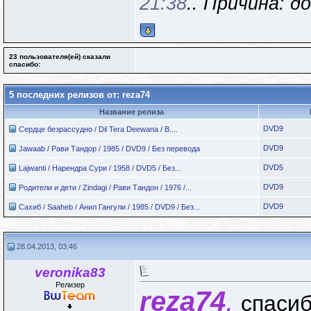
21:38
.. Причина: д
23 пользователя(ей) сказали
cпасибо:
5 последних релизов от: reza74
Название релиза
DVD9
Сердце безрассудно / Dil Tera Deewana / B....
DVD9
Jawaab / Рави Тандор / 1985 / DVD9 / Без перевода
DVD5
Lajwanti / Нарендра Сури / 1958 / DVD5 / Без...
DVD9
Родители и дети / Zindagi / Рави Тандон / 1976 /...
DVD9
Сахиб / Saaheb / Анил Гангули / 1985 / DVD9 / Без...
28.04.2013, 03:46
veronika83
Релизер
reza74
,
спасиб