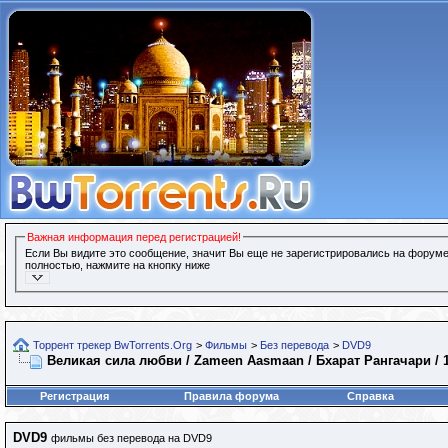
Важная информация перед регистрацией!
Если Вы видите это сообщение, значит Вы еще не зарегистрировались на форуме
полностью, нажмите на кнопку ниже
Торрент трекер BwTorrents.Org
>
Фильмы
>
Без перевода
>
DVD9
Великая сила любви / Zameen Aasmaan / Бхарат Рангачари / 1
Регистрация
Правила форума
Справка
DVD9
фильмы без перевода на DVD9