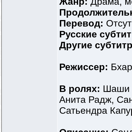
Жанр:
Драма, 
Продолжитель
Перевод:
Отсут
Русские субти
Другие субтит
Режиссер:
Бхар
В ролях:
Шаши К
Анита Радж, Са
Сатьендра Капу