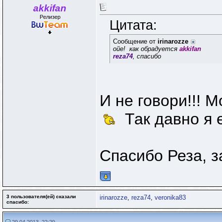
akkifan
Релизер
Цитата:
Сообщение от
irinarozze
ойе!
как обрадуется
akkifan
reza74
, спасибо
И не говори!!! 
Так давно я е
Спасибо Реза, за
3 пользователя(ей) сказали
irinarozze
,
reza74
,
veronika83
cпасибо: