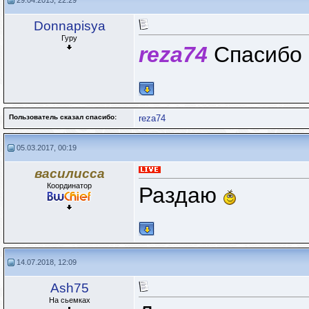
29.04.2013, 22:29
Donnapisya
Гуру
reza74
Спасибо
Пользователь сказал cпасибо:
reza74
05.03.2017, 00:19
василисса
Координатор
Раздаю
14.07.2018, 12:09
Ash75
На сьемках