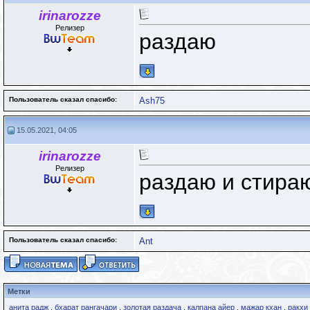
irinarozze
Релизер
раздаю
Пользователь сказал cпасибо:
Ash75
15.05.2021, 04:05
irinarozze
Релизер
раздаю и стир
Пользователь сказал cпасибо:
Ant
Метки
анита радж
,
бхарат рангачари
,
золотая раздача
,
калпана айер
,
мажар кхан
,
ракхи