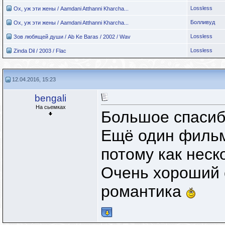
Lossless
Ох, уж эти жены / Aamdani Atthanni Kharcha...
Болливуд
Ох, уж эти жены / Aamdani Atthanni Kharcha...
Lossless
Зов любящей души / Ab Ke Baras / 2002 / Wav
Lossless
Zinda Dil / 2003 / Flac
12.04.2016, 15:23
bengali
На сьемках
Большое спасиб
Ещё один фильм
потому как неск
Очень хороший с
романтика