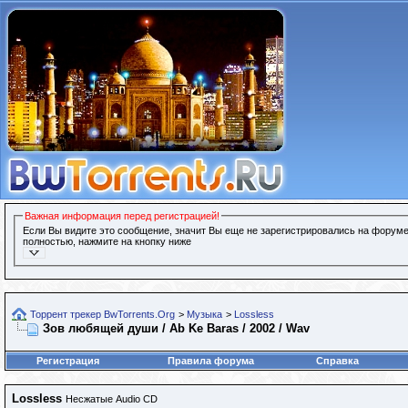
Важная информация перед регистрацией!
Если Вы видите это сообщение, значит Вы еще не зарегистрировались на форуме
полностью, нажмите на кнопку ниже
Торрент трекер BwTorrents.Org
>
Музыка
>
Lossless
Зов любящей души / Ab Ke Baras / 2002 / Wav
Регистрация
Правила форума
Справка
Lossless
Несжатые Audio CD