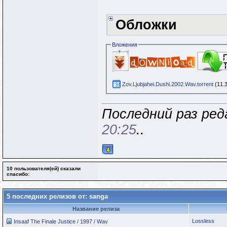
Обложки
Вложения
Zov.Ljubjahei.Dushi.2002.Wav.torrent
(11.
Последний раз ред
20:25
..
10 пользователя(ей) сказали
cпасибо:
5 последних релизов от: sanga
Название релиза
Lossless
Insaaf The Finale Justice / 1997 / Wav