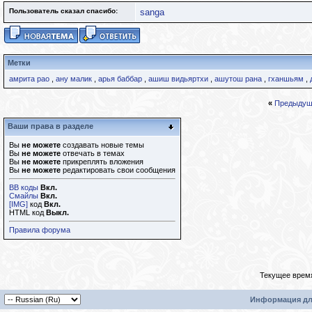
Пользователь сказал cпасибо:
sanga
Метки
амрита рао
,
ану малик
,
арья баббар
,
ашиш видьяртхи
,
ашутош рана
,
гханшьям
,
«
Предыдущ
Ваши права в разделе
Вы
не можете
создавать новые темы
Вы
не можете
отвечать в темах
Вы
не можете
прикреплять вложения
Вы
не можете
редактировать свои сообщения
BB коды
Вкл.
Смайлы
Вкл.
[IMG]
код
Вкл.
HTML код
Выкл.
Правила форума
Текущее врем
Информация дл