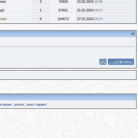
esio
3
70926
10.02.2024
18:55
ng2
1
87601
31.01.2024
00:27
елис
0
104673
27.01.2024
20:37
#
2
 киран
,
шитал
,
юнус парвез