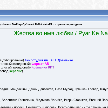
urbaan / Баббар Субхаш / 1990 / Web-DL / с тремя переводами
Жертва во имя любви / Pyar Ke N
е дублирование)
Киностудия им. А.П. Довженко
голосый закадровый)
Формат АВ
голосый закадровый)
Компания КИТ
еревод
керелис
)
падия, Мандакини, Денни Дензонгпа, Раза Мурад, Гульшан Гровер, Юну
 Валентина Гришокина, Людмила Логийко, Игорь Стариков, Евгений Пап
детели и пороки. Ненависть и любовь. Всего один шаг - и ты стоишь на 