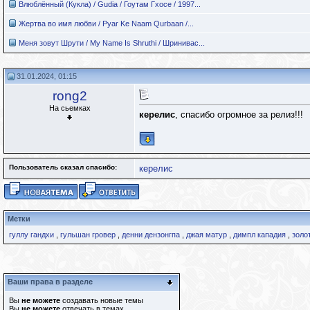
Влюблённый (Кукла) / Gudia / Гоутам Гхосе / 1997...
Жертва во имя любви / Pyar Ke Naam Qurbaan /...
Меня зовут Шрути / My Name Is Shruthi / Шринивас...
31.01.2024, 01:15
rong2
На сьемках
керелис
, спасибо огромное за релиз!!!
Пользователь сказал cпасибо:
керелис
Метки
гуллу гандхи
,
гульшан гровер
,
денни дензонгпа
,
джая матур
,
димпл кападия
,
золо
Ваши права в разделе
Вы
не можете
создавать новые темы
Вы
не можете
отвечать в темах