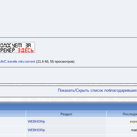
VC.kerelis.mkv.torrent
(21.6 Кб, 55 просмотров)
Показать/Скрыть список поблагодаривших
Раздел
Последн
WEBHDRip
кер
WEBHDRip
mat