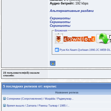
Аудио битрейт:
192 kbps
Альтернативные раздачи
Скриншоты
Скриншоты
Скриншоты
Вложения
Pyar.Ke.Naam.Qurbaan.1990.JC.WEB-DL.A
23 пользователя(ей) сказали
cпасибо:
5 последних релизов от: керелис
Название релиза
Соперники (Сопротивление) / Muqabla / Раджкумар...
Время вышло / Zamana / Рамеш Талвар / 1985 /...