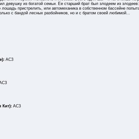
ил девушку из богатой семьи. Ее старший брат был злодеем из злодеев:
 лошадь пристрелить, или автомеханика в собственном бассейне попыта
олько с бандой лесных разбойников, но и с братом своей любимой...
е):
АС3
АС3
 Кит):
АС3