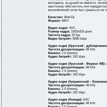
мотоцикла, за душой не имеется, полюб
крестьянку обесчестить или породистую
возлюбленной готов был сразиться не т
Качество:
Web-DL
Формат:
MKV
Видео кодек:
AVC
Размер кадра:
1920х816 pixel
Частота кадра:
25 fps
Видео битрейт:
8000 kbps
Аудио кодек (#русский - дублировани
Частота дискретизации:
48 kHz
Каналы:
2.0 (stereo)
Аудио битрейт:
192 kbps
Аудио кодек (#русский - Формат АВ):
Частота дискретизации:
48 kHz
Каналы:
2.0 (stereo)
Аудио битрейт:
192 kbps
Аудио кодек (#украинский – Компания
Частота дискретизации:
48 kHz
Каналы:
2.0 (stereo)
Аудио битрейт:
192 kbps
Аудио кодек (#хинди):
АAC
Частота дискретизации:
48 kHz
Каналы:
2.0 (stereo)