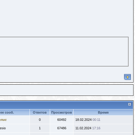
ее сооб.
Ответов
Просмотров
Время
елис
0
60492
18.02.2024
00:11
esio
1
67486
11.02.2024
17:16