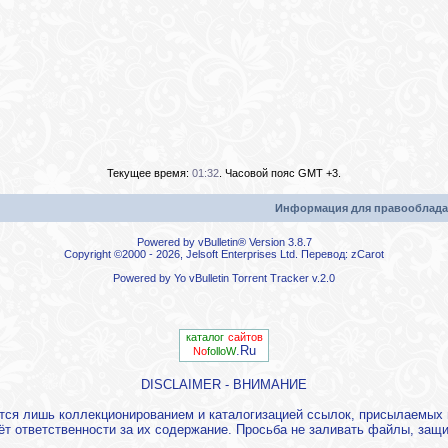
Текущее время:
01:32
. Часовой пояс GMT +3.
Информация для правооблада
Powered by vBulletin® Version 3.8.7
Copyright ©2000 - 2026, Jelsoft Enterprises Ltd. Перевод:
zCarot
Powered by
Yo vBulletin Torrent Tracker
v.2.0
каталог
сайтов
.Ru
No
folloW
DISCLAIMER - ВНИМАНИЕ
ется лишь коллекционированием и каталогизацией ссылок, присылаемы
ёт ответственности за их содержание. Просьба не заливать файлы, за