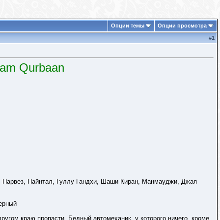
Опции темы
Опции просмотра
#
1
aam Qurbaan
с Парвез, Пайнтал, Гуллу Гандхи, Шаши Киран, Манмауджи, Джая
ерный
другом краю пропасти. Бедный автомеханик, у которого ничего, кроме