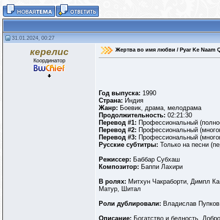
31.01.2024, 00:27
керелис
Жертва во имя любви / Pyar Ke Naam Q
Координатор
Год выпуска:
1990
Страна:
Индия
Жанр:
Боевик, драма, мелодрама
Продолжительность:
02:21:30
Перевод #1:
Профессиональный (полно
Перевод #2:
Профессиональный (много
Перевод #3:
Профессиональный (много
Русские субтитры:
Только на песни (п
Режиссер:
Баббар Субхаш
Композитор:
Баппи Лахири
В ролях:
Митхун Чакраборти, Димпл Ка
Матур, Шитал
Роли дублировали:
Владислав Пупков,
Описание:
Богатство и бедность. Добро