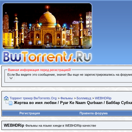
Важная информация перед регистрацией!
Если Вы видите это сообщение, значит Вы еще не зарегистрировались на форуме
Торрент трекер BwTorrents.Org
>
Фильмы
>
Болливуд
>
WEBHDRip
Жертва во имя любви / Pyar Ke Naam Qurbaan / Баббар Субха
Регистрация
Правила форума
WEBHDRip
Фильмы на языке хинди в WEBHDRip качестве