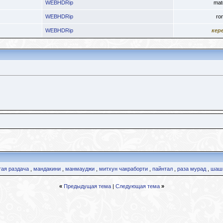
WEBHDRip
mat
WEBHDRip
ro
WEBHDRip
кер
тая раздача
,
мандакини
,
манмауджи
,
митхун чакраборти
,
пайнтал
,
раза мурад
,
шаши
«
Предыдущая тема
|
Следующая тема
»