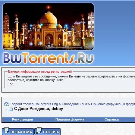
Важная информация перед регистрацией!
Если Вы видите это сообщение, значит Вы еще не зарегистрировались на форуме
полностью, нажмите на кнопку ниже
Торрент трекер BwTorrents.Org
>
Свободная Zона
>
Общение форумчан и фору
С Днем Рожденья, debby
Регистрация
Правила форума
Справка