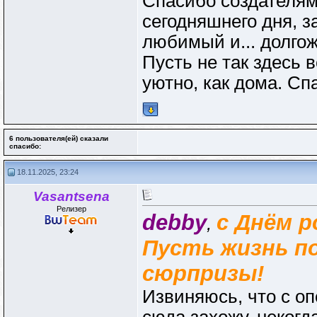
Спасибо создателям
сегодняшнего дня, з
любимый и... долгож
Пусть не так здесь в
уютно, как дома. Сп
6 пользователя(ей) сказали
cпасибо:
18.11.2025, 23:24
Vasantsena
Релизер
debby
с Днём р
,
Пусть жизнь п
сюрпризы!
Извиняюсь, что с оп