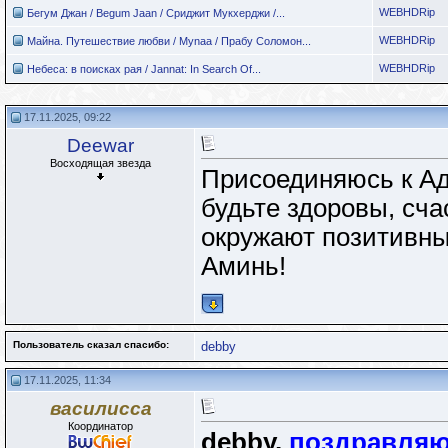
WEBHDRip
Бегум Джан / Begum Jaan / Сриджит Мукхерджи /...
WEBHDRip
Майна. Путешествие любви / Mynaa / Прабу Соломон...
WEBHDRip
Небеса: в поисках рая / Jannat: In Search Of...
17.11.2025, 09:22
Deewar
Восходящая звезда
Присоединяюсь к Ад
будьте здоровы, сча
окружают позитивны
Аминь!
Пользователь сказал cпасибо:
debby
17.11.2025, 11:34
василисса
Координатор
debby,
поздравляю