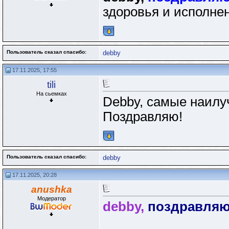
здоровья и исполнен
Пользователь сказал cпасибо:
debby
17.11.2025, 17:55
tili
На сьемках
Debby, самые наилу
Поздравляю!
Пользователь сказал cпасибо:
debby
17.11.2025, 20:28
anushka
Модератор
debby,
поздравляю