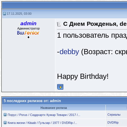
17.11.2025, 03:00
admin
С Днем Рожденья, d
Администратор
1 пользователь праз
-
debby
(Возраст: скр
Happy Birthday!
5 последних релизов от: admin
Название релиза
Сериалы
Порус / Porus / Сиддхартх Кумар Тевари / 2017 /...
DVDRip
Книга жизни / Kitaab / Гульзар / 1977 / DVDRip /...