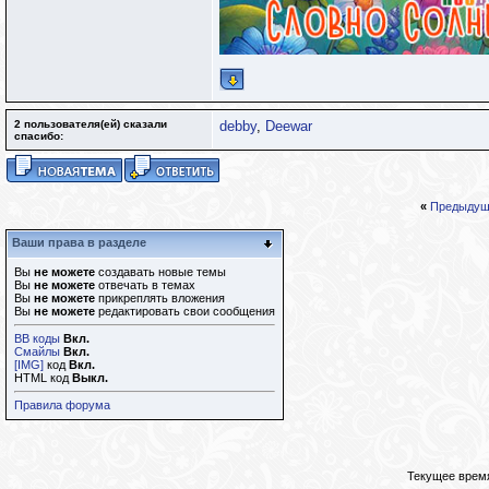
2 пользователя(ей) сказали
debby
,
Deewar
cпасибо:
«
Предыдущ
Ваши права в разделе
Вы
не можете
создавать новые темы
Вы
не можете
отвечать в темах
Вы
не можете
прикреплять вложения
Вы
не можете
редактировать свои сообщения
BB коды
Вкл.
Смайлы
Вкл.
[IMG]
код
Вкл.
HTML код
Выкл.
Правила форума
Текущее врем