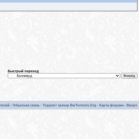
Быстрый переход
телей
-
Обратная связь
-
Торрент трекер BwTorrents.Org
-
Карта форума
-
Вверх