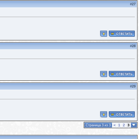
#
27
#
28
#
29
Страница 3 из 3
<
1
2
3