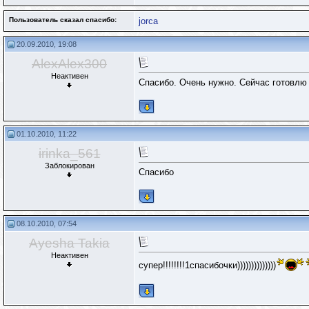
Пользователь сказал cпасибо:
jorca
20.09.2010, 19:08
AlexAlex300
Неактивен
Спасибо. Очень нужно. Сейчас готовлю
01.10.2010, 11:22
irinka_561
Заблокирован
Спасибо
08.10.2010, 07:54
Ayesha Takia
Неактивен
супер!!!!!!!!1спасибочки))))))))))))))