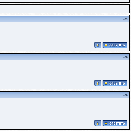
#
24
#
25
#
26