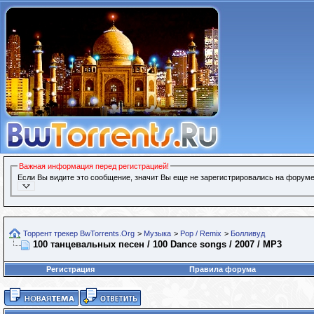
Важная информация перед регистрацией!
Если Вы видите это сообщение, значит Вы еще не зарегистрировались на форуме
Торрент трекер BwTorrents.Org
>
Музыка
>
Pop / Remix
>
Болливуд
100 танцевальных песен / 100 Dance songs / 2007 / MP3
Регистрация
Правила форума