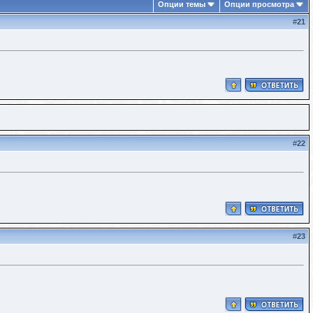
Опции темы
Опции просмотра
#
21
#
22
#
23