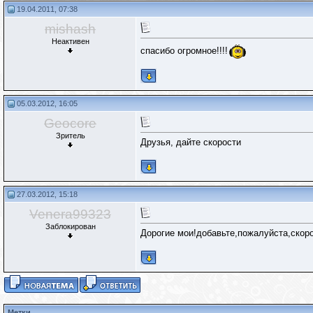
19.04.2011, 07:38
mishash
Неактивен
спасибо огромное!!!!
05.03.2012, 16:05
Geocore
Зритель
Друзья, дайте скорости
27.03.2012, 15:18
Venera99323
Заблокирован
Дорогие мои!добавьте,пожалуйста,скоро
Метки