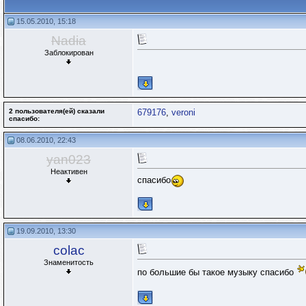
15.05.2010, 15:18
Nadia
Заблокирован
2 пользователя(ей) сказали
679176
,
veroni
cпасибо:
08.06.2010, 22:43
yan023
Неактивен
спасибо
19.09.2010, 13:30
colac
Знаменитость
по большие бы такое музыку спасибо