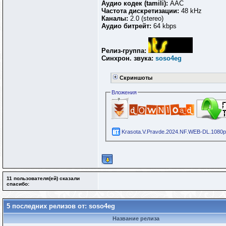
Аудио кодек (tamili):
AАС
Частота дискретизации:
48 kHz
Каналы:
2.0 (stereo)
Аудио битрейт:
64 kbps
Релиз-группа:
Синхрон. звука:
soso4eg
Скриншоты
Вложения
Krasota.V.Pravde.2024.NF.WEB-DL.1080p
11 пользователя(ей) сказали
cпасибо:
5 последних релизов от: soso4eg
Название релиза