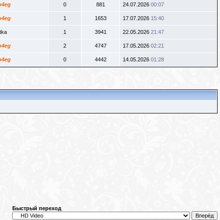
o4eg
0
881
24.07.2026
00:07
o4eg
1
1653
17.07.2026
15:40
tka
1
3941
22.05.2026
21:47
o4eg
2
4747
17.05.2026
02:21
o4eg
0
4442
14.05.2026
01:28
Быстрый переход