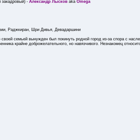
 закадровый) -
Александр Лысков
aka
Omega
ами, Раджкиран, Шри Дивья, Девадаршини
 своей семьей вынужден был покинуть родной город из-за спора с насле
венника крайне доброжелательного, но навязчивого. Незнакомец относитс