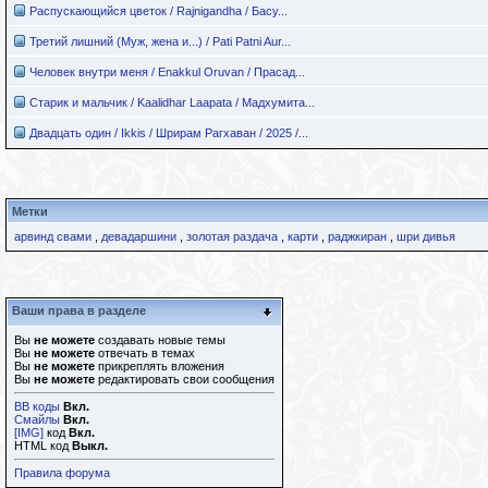
Распускающийся цветок / Rajnigandha / Басу...
Третий лишний (Муж, жена и...) / Pati Patni Aur...
Человек внутри меня / Enakkul Oruvan / Прасад...
Старик и мальчик / Kaalidhar Laapata / Мадхумита...
Двадцать один / Ikkis / Шрирам Рагхаван / 2025 /...
Метки
арвинд свами
,
девадаршини
,
золотая раздача
,
карти
,
раджкиран
,
шри дивья
Ваши права в разделе
Вы
не можете
создавать новые темы
Вы
не можете
отвечать в темах
Вы
не можете
прикреплять вложения
Вы
не можете
редактировать свои сообщения
BB коды
Вкл.
Смайлы
Вкл.
[IMG]
код
Вкл.
HTML код
Выкл.
Правила форума