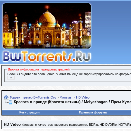
Важная информация перед регистрацией!
Если Вы видите это сообщение, значит Вы еще не зарегистрировались на форуме
Торрент трекер BwTorrents.Org
>
Фильмы
>
HD Video
Красота в правде (Красота истины) / Meiyazhagan / Прем Кума
Регистрация
Правила форума
HD Video
Фильмы с качеством высокого разрешения: BDRip, HD DVDRip, HDTVRip