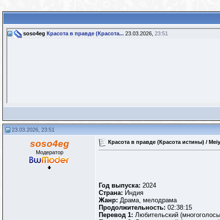
soso4eg
Красота в правде (Красота...
23.03.2026,
23:51
23.03.2026, 23:51
soso4eg
Красота в правде (Красота истины) / Mei
Модератор
Год выпуска:
2024
Страна:
Индия
Жанр:
Драма, мелодрама
Продолжительность:
02:38:15
Перевод 1:
Любительский (многоголосый