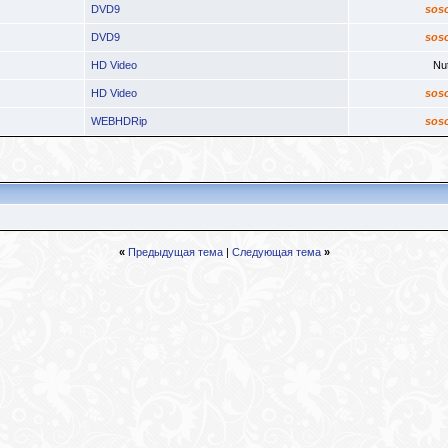
DVD9
sos
DVD9
sos
HD Video
Nu
HD Video
sos
WEBHDRip
sos
«
Предыдущая тема
|
Следующая тема
»