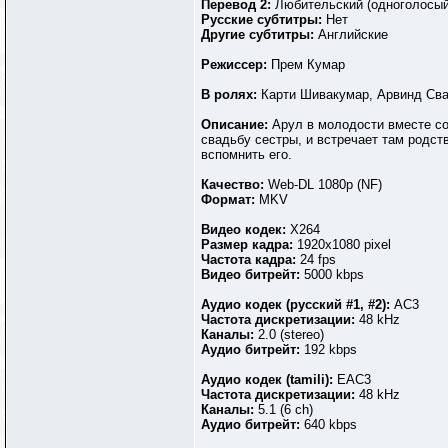
Перевод 2:
Любительский (одноголосый
Русские субтитры:
Нет
Другие субтитры:
Английские
Режиссер:
Прем Кумар
В ролях:
Карти Шивакумар, Арвинд Св
Описание:
Арул в молодости вместе со
свадьбу сестры, и встречает там родст
вспомнить его.
Качество:
Web-DL 1080p (NF)
Формат:
MKV
Видео кодек:
X264
Размер кадра:
1920х1080 pixel
Частота кадра:
24 fps
Видео битрейт:
5000 kbps
Аудио кодек (русский #1, #2):
АС3
Частота дискретизации:
48 kHz
Каналы:
2.0 (stereo)
Аудио битрейт:
192 kbps
Аудио кодек (tamili):
EАС3
Частота дискретизации:
48 kHz
Каналы:
5.1 (6 ch)
Аудио битрейт:
640 kbps