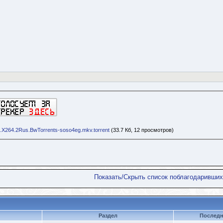
.X264.2Rus.BwTorrents-soso4eg.mkv.torrent
(33.7 Кб, 12 просмотров)
Показать/Скрыть список поблагодаривших
Раздел
Последн