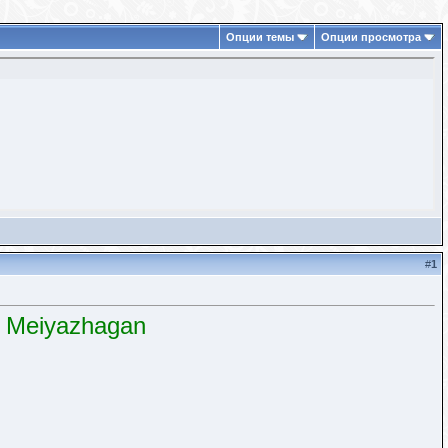
Опции темы
Опции просмотра
#
1
/ Meiyazhagan