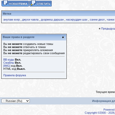
Метки
анупам кхер
,
джухи чавла
,
дхармеш даршан
,
насируддин шах
,
санни деол
,
чанки
«
Предыдущ
Ваши права в разделе
Вы
не можете
создавать новые темы
Вы
не можете
отвечать в темах
Вы
не можете
прикреплять вложения
Вы
не можете
редактировать свои сообщения
BB коды
Вкл.
Смайлы
Вкл.
[IMG]
код
Вкл.
HTML код
Выкл.
Правила форума
Текущее врем
Информация дл
Powered b
Copyright ©2000 - 2026,