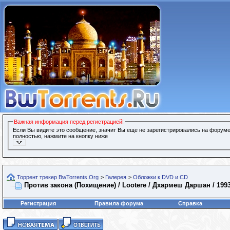
Важная информация перед регистрацией!
Если Вы видите это сообщение, значит Вы еще не зарегистрировались на форуме
полностью, нажмите на кнопку ниже
Торрент трекер BwTorrents.Org
>
Галерея
>
Обложки к DVD и CD
Против закона (Похищение) / Lootere / Дхармеш Даршан / 199
Регистрация
Правила форума
Справка