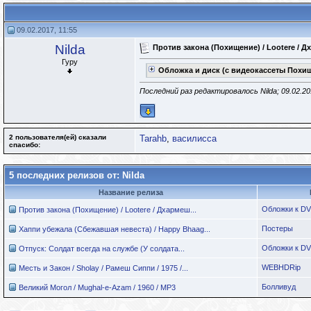
09.02.2017, 11:55
Nilda
Против закона (Похищение) / Lootere / Д
Гуру
Обложка и диск (с видеокассеты Похи
Последний раз редактировалось Nilda; 09.02.2
2 пользователя(ей) сказали
Tarahb
,
василисса
cпасибо:
5 последних релизов от: Nilda
Название релиза
Обложки к D
Против закона (Похищение) / Lootere / Дхармеш...
Постеры
Хаппи убежала (Сбежавшая невеста) / Happy Bhaag...
Обложки к D
Отпуск: Солдат всегда на службе (У солдата...
WEBHDRip
Месть и Закон / Sholay / Рамеш Сиппи / 1975 /...
Болливуд
Великий Могол / Mughal-e-Azam / 1960 / MP3