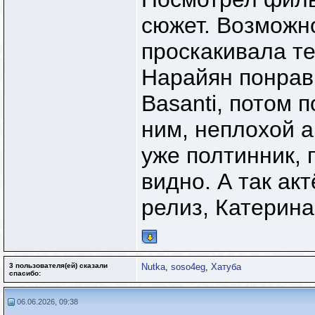
сюжет. Возможно
проскакивала те
Нарайян понрав
Basanti, потом 
ним, неплохой а
уже полтинник, 
видно. А так ак
релиз, Катерина
3 пользователя(ей) сказали
Nutka
,
soso4eg
,
Хатуба
cпасибо:
06.06.2026, 09:38