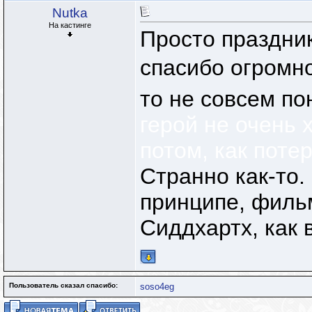
Nutka
На кастинге
Просто праздник
спасибо огромн
то не совсем по
герой не очень 
потом, как поте
Странно как-то.
принципе, филь
Сиддхартх, как 
Пользователь сказал cпасибо:
soso4eg