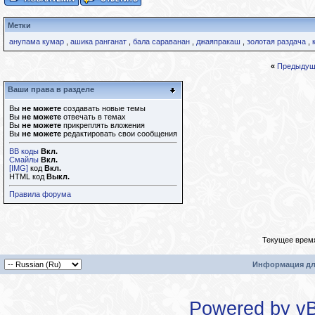
Метки
анупама кумар
,
ашика ранганат
,
бала сараванан
,
джаяпракаш
,
золотая раздача
,
«
Предыдущ
Ваши права в разделе
Вы
не можете
создавать новые темы
Вы
не можете
отвечать в темах
Вы
не можете
прикреплять вложения
Вы
не можете
редактировать свои сообщения
BB коды
Вкл.
Смайлы
Вкл.
[IMG]
код
Вкл.
HTML код
Выкл.
Правила форума
Текущее врем
Информация дл
Powered by vBu