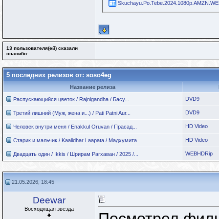
Skuchayu.Po.Tebe.2024.1080p.AMZN.WEB
13 пользователя(ей) сказали
cпасибо:
5 последних релизов от: soso4eg
Название релиза
DVD9
Распускающийся цветок / Rajnigandha / Басу...
DVD9
Третий лишний (Муж, жена и...) / Pati Patni Aur...
HD Video
Человек внутри меня / Enakkul Oruvan / Прасад...
HD Video
Старик и мальчик / Kaalidhar Laapata / Мадхумита...
WEBHDRip
Двадцать один / Ikkis / Шрирам Рагхаван / 2025 /...
21.05.2026, 18:45
Deewar
Восходящая звезда
Посмотрел филь