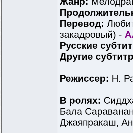
Жанр:
Мелодра
Продолжитель
Перевод:
Любит
закадровый) -
А
Русские субти
Другие субтит
Режиссер:
Н. Р
В ролях:
Сиддха
Бала Сараванан
Джаяпракаш, Ан