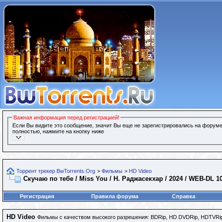
Важная информация перед регистрацией!
Если Вы видите это сообщение, значит Вы еще не зарегистрировались на форуме
полностью, нажмите на кнопку ниже
Торрент трекер BwTorrents.Org
>
Фильмы
>
HD Video
Скучаю по тебе / Miss You / Н. Раджасекхар / 2024 / WEB-DL 
Регистрация
Правила форума
Справка
HD Video
Фильмы с качеством высокого разрешения: BDRip, HD DVDRip, HDTVRip