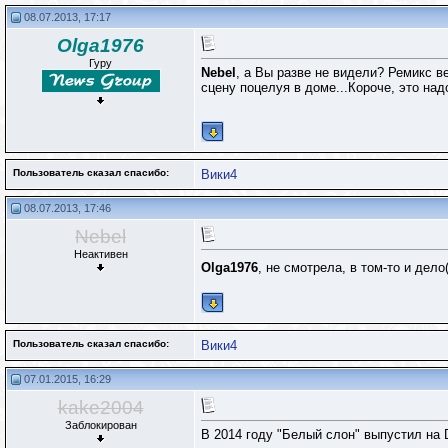
08.07.2013, 17:17
Olga1976
Гуру
Nebel
, а Вы разве не видели? Ремикс ве
сцену поцелуя в доме...Короче, это надо 
Пользователь сказал cпасибо:
Вики4
08.07.2013, 17:46
Nebel
Неактивен
Olga1976
, не смотрела, в том-то и дел
Пользователь сказал cпасибо:
Вики4
07.01.2015, 16:29
kake2004
Заблокирован
В 2014 году "Белый слон" выпустил на