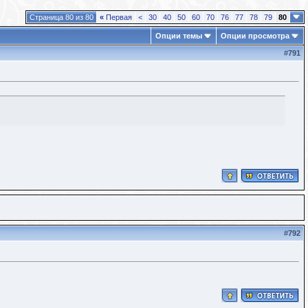
Страница 80 из 80
«
Первая
<
30
40
50
60
70
76
77
78
79
80
Опции темы
Опции просмотра
#
791
#
792