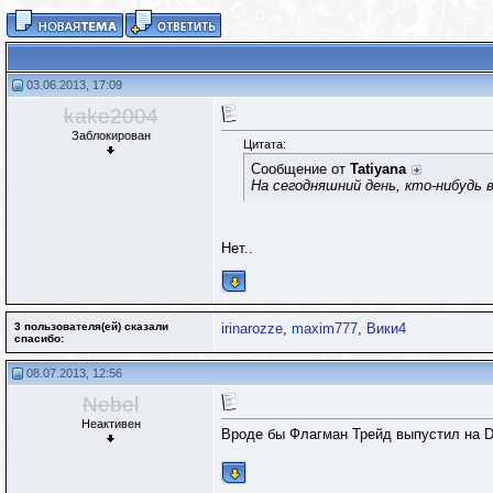
03.06.2013, 17:09
kake2004
Заблокирован
Цитата:
Сообщение от
Tatiyana
На сегодняшний день, кто-нибудь 
Нет..
3 пользователя(ей) сказали
irinarozze
,
maxim777
,
Вики4
cпасибо:
08.07.2013, 12:56
Nebel
Неактивен
Вроде бы Флагман Трейд выпустил на 