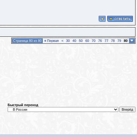
Страница 80 из 80
«
Первая
<
30
40
50
60
70
76
77
78
79
80
Быстрый переход