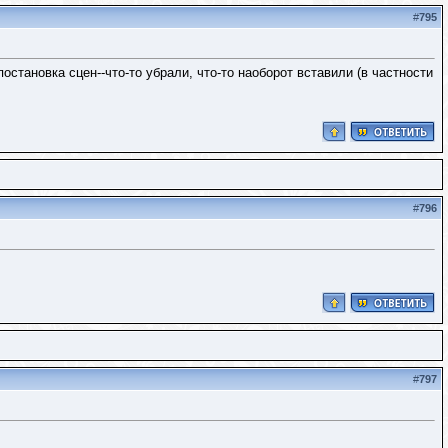
#
795
остановка сцен--что-то убрали, что-то наоборот вставили (в частности
#
796
#
797