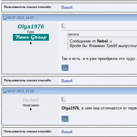
Пользователь сказал cпасибо:
Вики4
08.07.2013, 16:07
Olga1976
Гуру
Цитата:
Сообщение от
Nebel
Вроде бы Флагман Трейд выпустил
Так и есть..и я уже приобрела это чудо..
Пользователь сказал cпасибо:
Вики4
08.07.2013, 17:00
Nebel
Неактивен
Olga1976
, а чем она отличается от пер
Пользователь сказал cпасибо:
Вики4