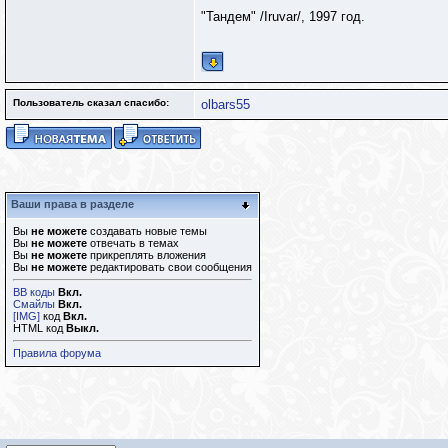
"Тандем" /Iruvar/, 1997 год.
Пользователь сказал cпасибо:
olbars55
Ваши права в разделе
Вы
не можете
создавать новые темы
Вы
не можете
отвечать в темах
Вы
не можете
прикреплять вложения
Вы
не можете
редактировать свои сообщения
BB коды
Вкл.
Смайлы
Вкл.
[IMG]
код
Вкл.
HTML код
Выкл.
Правила форума