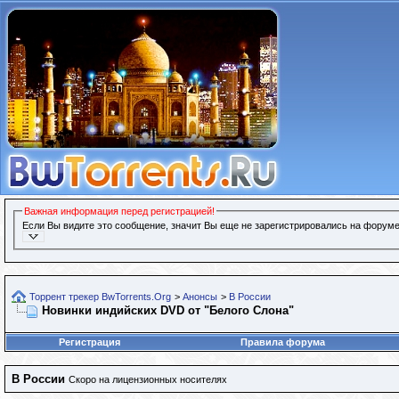
Важная информация перед регистрацией!
Если Вы видите это сообщение, значит Вы еще не зарегистрировались на форуме
Торрент трекер BwTorrents.Org
>
Анонсы
>
В России
Новинки индийских DVD от "Белого Слона"
Регистрация
Правила форума
В России
Скоро на лицензионных носителях