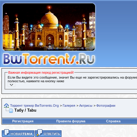
Важная информация перед регистрацией!
Если Вы видите это сообщение, значит Вы еще не зарегистрировались на форуме
полностью, нажмите на кнопку ниже
Торрент трекер BwTorrents.Org
>
Галерея
>
Актрисы
>
Фотографии
Табу / Tabu
Регистрация
Правила форума
Справка