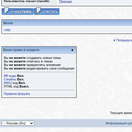
Пользователь сказал cпасибо:
Deewar
Метки
табу
«
Предыдущ
Ваши права в разделе
Вы
не можете
создавать новые темы
Вы
не можете
отвечать в темах
Вы
не можете
прикреплять вложения
Вы
не можете
редактировать свои сообщения
BB коды
Вкл.
Смайлы
Вкл.
[IMG]
код
Вкл.
HTML код
Выкл.
Правила форума
Текущее врем
Информация дл