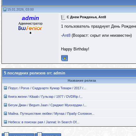
15.01.2026, 03:00
admin
С Днем Рожденья, Ant8
Администратор
1 пользователь празднует День Рождень
-
Ant8
(Возраст: скрыт или неизвестен)
Happy Birthday!
5 последних релизов от: admin
Название релиза
Порус / Porus / Сиддхартх Кумар Тевари / 2017 /...
Книга жизни / Kitaab / Гульзар / 1977 / DVDRip /...
Бегум Джан / Begum Jaan / Сриджит Мукхерджи /...
Майна. Путешествие любви / Mynaa / Прабу Соломон...
Небеса: в поисках рая / Jannat: In Search Of...