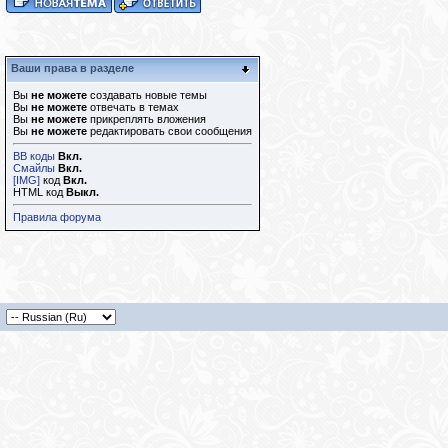
Ваши права в разделе
Вы
не можете
создавать новые темы
Вы
не можете
отвечать в темах
Вы
не можете
прикреплять вложения
Вы
не можете
редактировать свои сообщения
BB коды
Вкл.
Смайлы
Вкл.
[IMG]
код
Вкл.
HTML код
Выкл.
Правила форума