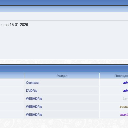
я на 15.01.2026:
Раздел
Последн
Сериалы
ad
DVDRip
ad
WEBHDRip
Jay
WEBHDRip
васи
WEBHDRip
maxi