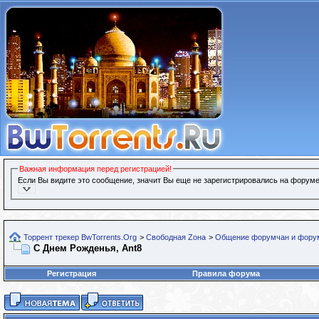
Важная информация перед регистрацией!
Если Вы видите это сообщение, значит Вы еще не зарегистрировались на форуме
Торрент трекер BwTorrents.Org
>
Свободная Zона
>
Общение форумчан и фору
С Днем Рожденья, Ant8
Регистрация
Правила форума