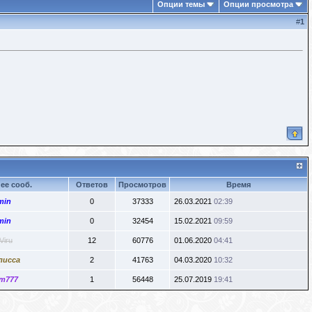
Опции темы
Опции просмотра
#
1
ее сооб.
Ответов
Просмотров
Время
min
0
37333
26.03.2021
02:39
min
0
32454
15.02.2021
09:59
Viru
12
60776
01.06.2020
04:41
лисса
2
41763
04.03.2020
10:32
m777
1
56448
25.07.2019
19:41