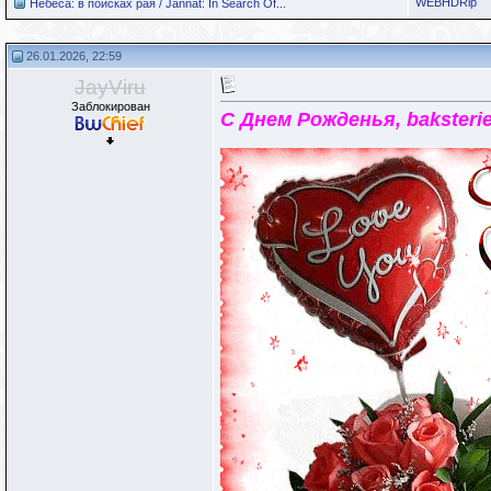
WEBHDRip
Небеса: в поисках рая / Jannat: In Search Of...
26.01.2026, 22:59
JayViru
Заблокирован
С Днем Рожденья, baksterie