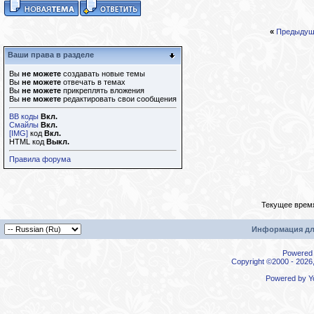
«
Предыдущ
Ваши права в разделе
Вы
не можете
создавать новые темы
Вы
не можете
отвечать в темах
Вы
не можете
прикреплять вложения
Вы
не можете
редактировать свои сообщения
BB коды
Вкл.
Смайлы
Вкл.
[IMG]
код
Вкл.
HTML код
Выкл.
Правила форума
Текущее врем
Информация дл
Powered b
Copyright ©2000 - 2026,
Powered by
Y