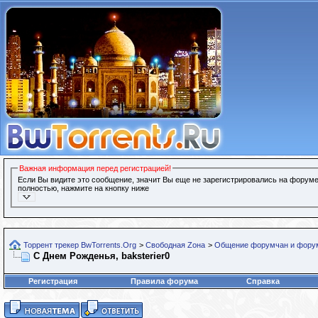
Важная информация перед регистрацией!
Если Вы видите это сообщение, значит Вы еще не зарегистрировались на форуме
полностью, нажмите на кнопку ниже
Торрент трекер BwTorrents.Org
>
Свободная Zона
>
Общение форумчан и фору
С Днем Рожденья, baksterier0
Регистрация
Правила форума
Справка