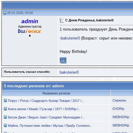
26.01.2026, 03:00
admin
С Днем Рожденья, baksterier0
Администратор
1 пользователь празднует День Рождень
-
baksterier0
(Возраст: скрыт или неизвес
Happy Birthday!
Пользователь сказал cпасибо:
baksterier0
5 последних релизов от: admin
Название релиза
Сериалы
Порус / Porus / Сиддхартх Кумар Тевари / 2017 /...
DVDRip
Книга жизни / Kitaab / Гульзар / 1977 / DVDRip /...
WEBHDRip
Бегум Джан / Begum Jaan / Сриджит Мукхерджи /...
WEBHDRip
Майна. Путешествие любви / Mynaa / Прабу Соломон...