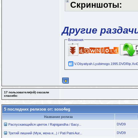
Скриншоты:
Другие раздач
Вложения
V.Obyatiyah.Lyubimogo.1995.DVDRip.XviD
17 пользователя(ей) сказали
cпасибо:
5 последних релизов от: soso4eg
Название релиза
DVD9
Распускающийся цветок / Rajnigandha / Басу...
DVD9
Третий лишний (Муж, жена и...) / Pati Patni Aur...