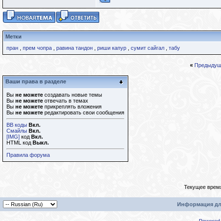
Метки
пран
,
прем чопра
,
равина тандон
,
риши капур
,
сумит сайгал
,
табу
«
Предыдущ
Ваши права в разделе
Вы
не можете
создавать новые темы
Вы
не можете
отвечать в темах
Вы
не можете
прикреплять вложения
Вы
не можете
редактировать свои сообщения
BB коды
Вкл.
Смайлы
Вкл.
[IMG]
код
Вкл.
HTML код
Выкл.
Правила форума
Текущее врем
Информация дл