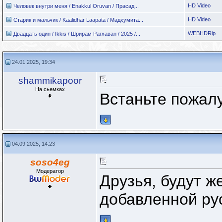
HD Video
Человек внутри меня / Enakkul Oruvan / Прасад...
HD Video
Старик и мальчик / Kaalidhar Laapata / Мадхумита...
WEBHDRip
Двадцать один / Ikkis / Шрирам Рагхаван / 2025 /...
24.01.2025, 19:34
shammikapoor
На сьемках
Встаньте пожалу
04.09.2025, 14:23
soso4eg
Модератор
Друзья, будут 
добавленной ру