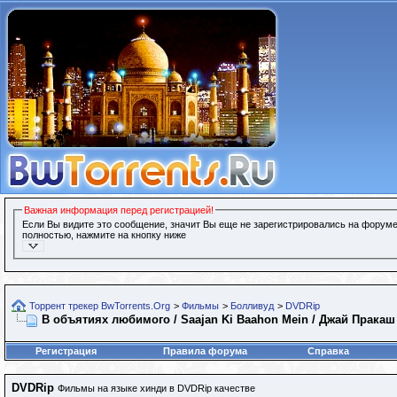
Важная информация перед регистрацией!
Если Вы видите это сообщение, значит Вы еще не зарегистрировались на форуме
полностью, нажмите на кнопку ниже
Торрент трекер BwTorrents.Org
>
Фильмы
>
Болливуд
>
DVDRip
В объятиях любимого / Saajan Ki Baahon Mein / Джай Пракаш 
Регистрация
Правила форума
Справка
DVDRip
Фильмы на языке хинди в DVDRip качестве