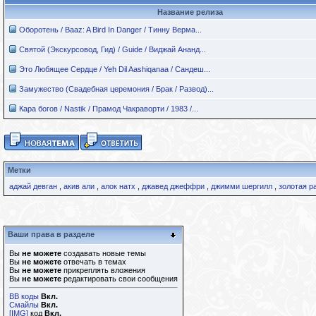
Название релиза
Оборотень / Baaz: A Bird In Danger / Тинну Верма...
Святой (Экскурсовод, Гид) / Guide / Виджай Ананд...
Это Любящее Сердце / Yeh Dil Aashiqanaa / Сандеш...
Замужество (Свадебная церемония / Брак / Развод)...
Кара богов / Nastik / Прамод Чакраворти / 1983 /...
Метки
аджай девган
,
акив али
,
алок натх
,
джавед джеффри
,
джимми шергилл
,
золотая р
Ваши права в разделе
Вы
не можете
создавать новые темы
Вы
не можете
отвечать в темах
Вы
не можете
прикреплять вложения
Вы
не можете
редактировать свои сообщения
BB коды
Вкл.
Смайлы
Вкл.
[IMG]
код
Вкл.