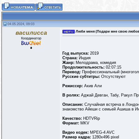
04.05.2024, 09:03
василисса
Люби меня (Подари мне свою любовь) 
Координатор
Год выпуска:
2019
Страна:
Индия
Жанр:
Мелодрама, комедия
Продолжительность:
02:07:15
Перевод:
Профессиональный (многогол
Русские субтитры:
Отсутствуют
Режиссер:
Акив Али
В ролях:
Аджай Девган, Табу, Ракул П
Описание:
Случайная встреча в Лондон
знакомство Айеши с семьей Ашиша в Инд
Качество:
HDTVRip
Формат:
MKV
Видео кодек:
MPEG-4 AVC
Размер кадра:
1280х496 pixel