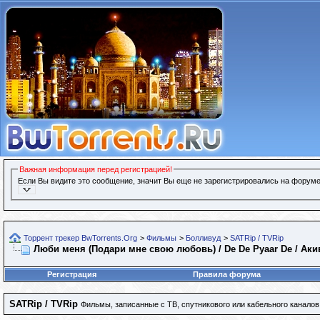
Важная информация перед регистрацией!
Если Вы видите это сообщение, значит Вы еще не зарегистрировались на форуме
Торрент трекер BwTorrents.Org
>
Фильмы
>
Болливуд
>
SATRip / TVRip
Люби меня (Подари мне свою любовь) / De De Pyaar De / Акив 
Регистрация
Правила форума
SATRip / TVRip
Фильмы, записанные с ТВ, спутникового или кабельного каналов