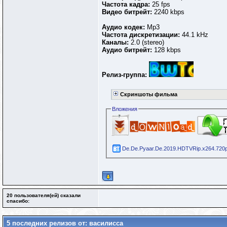
Частота кадра:
25 fps
Видео битрейт:
2240 kbps
Аудио кодек:
Mp3
Частота дискретизации:
44.1 kHz
Каналы:
2.0 (stereo)
Аудио битрейт:
128 kbps
Релиз-группа:
Скриншоты фильма
Вложения
De.De.Pyaar.De.2019.HDTVRip.x264.720p.
20 пользователя(ей) сказали
cпасибо:
5 последних релизов от: василисса