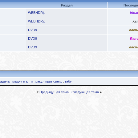
Раздел
Последн
WEBHDRip
irina
WEBHDRip
Хат
DVD9
васи
DVD9
Ranv
DVD9
васи
аздача
,
мадху малти
,
ракул прит сингх
,
табу
«
Предыдущая тема
|
Следующая тема
»