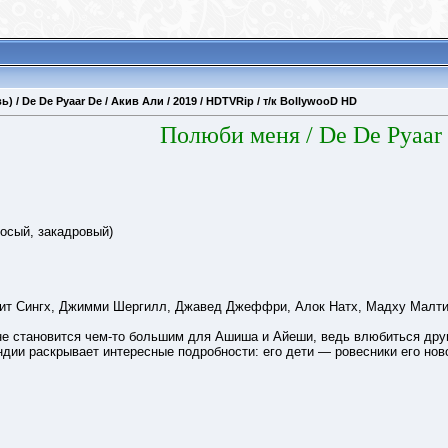
/ De De Pyaar De / Акив Али / 2019 / HDTVRip / т/к BollywooD HD
Полюби меня / De De Pyaar
осый, закадровый)
рит Сингх, Джимми Шергилл, Джавед Джеффри, Алок Натх, Мадху Малт
е становится чем-то большим для Ашиша и Айеши, ведь влюбиться друг
ии раскрывает интересные подробности: его дети — ровесники его ново