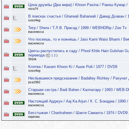
Цена дружбы (Два мира) / Khoon Pasina / Ракеш Кумар / 
reza74
В поисках счастья / Gharwali Baharwali / Давид Дхаван / 
soso4eg
Тигр / Shera / Т.Л.В. Прасад / 1999 / WEBHDRip / Zee Tv
василисса
Что посеешь, то и пожнёшь / Jaisi Karni Waisi Bharni / В
василисса
Цветы распустились в саду / Phool Khile Hain Gulshan Gu
перевода
(
1
2
)
Shizik
Клятва / Kasam Khoon Ki / Ашок Рой / 1977 / DVD9
soso4eg
Несбывшееся предсказание / Badaltey Rishtey / Рахунат
pca1962
Старшая сестра / Badi Bahen / Калпатару / 1993 / WEB-DL
василисса
Настоящий Арджун / Aaj Ka Arjun / К. С. Бокадиа / 1990 
василисса
Бесстыжая / Charitraheen / Шакти Саманта / 1974 / DVD9 
керелис