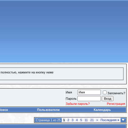
 полностью, нажмите на кнопку ниже
Имя
Запомнить?
Пароль
Забыли пароль?
Регистрация
Поиск
Пользователи
Календарь
Страница 1 из 25
1
2
3
4
5
11
21
>
Последняя
»