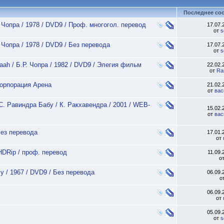
Последнее со
Р. Чопра / 1978 / DVD9 / Проф. многогол. перевод
17.07
от
s
. Чопра / 1978 / DVD9 / Без перевода
17.07
от
s
aah / Б.Р. Чопра / 1982 / DVD9 / Элегия фильм
22.02
от
Ra
корпорация Арена
21.02
от
вас
 С. Равиндра Бабу / К. Ракхавендра / 2001 / WEB-
15.02
от
вас
Без перевода
17.01
от
BHDRip / проф. перевод
11.09
о
у / 1967 / DVD9 / Без перевода
06.09
о
06.09
от
05.09
от
s