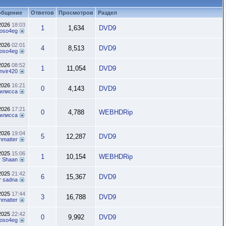
общение
Ответов
Просмотров
Раздел
.2026
18:03
1
1,634
DVD9
oso4eg
.2026
02:01
4
8,513
DVD9
oso4eg
.2026
08:52
1
11,054
DVD9
nvir420
.2026
16:21
0
4,143
DVD9
илисса
.2026
17:21
0
4,788
WEBHDRip
илисса
.2026
19:04
5
12,287
DVD9
nmatter
.2025
15:06
1
10,154
WEBHDRip
т
Shaan
.2025
21:42
6
15,367
DVD9
т
sadna
.2025
17:44
3
16,788
DVD9
nmatter
.2025
22:42
0
9,992
DVD9
oso4eg