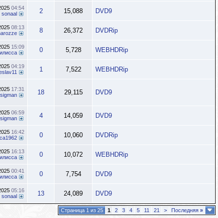
.2025
04:54
2
15,088
DVD9
т
sonaal
.2025
08:13
8
26,372
DVDRip
inarozze
.2025
15:09
0
5,728
WEBHDRip
илисса
.2025
04:19
1
7,522
WEBHDRip
eslav11
.2025
17:31
18
29,115
DVD9
sigman
.2025
06:59
4
14,059
DVD9
sigman
.2025
16:42
0
10,060
DVDRip
ca1962
.2025
16:13
0
10,072
WEBHDRip
илисса
.2025
00:41
0
7,754
DVD9
илисса
.2025
05:16
13
24,089
DVD9
т
sonaal
Страница 1 из 25
1
2
3
4
5
11
21
>
Последняя
»