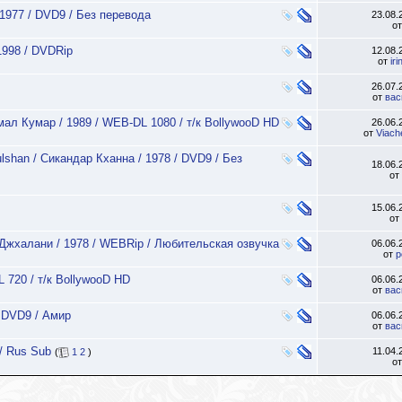
1977 / DVD9 / Без перевода
23.08
о
1998 / DVDRip
12.08
от
ir
26.07
от
вас
имал Кумар / 1989 / WEB-DL 1080 / т/к BollywooD HD
26.06
от
Viach
lshan / Сикандар Кханна / 1978 / DVD9 / Без
18.06
от
15.06
от
 Джхалани / 1978 / WEBRip / Любительская озвучка
06.06
от
p
 720 / т/к BollywooD HD
06.06
от
вас
/ DVD9 / Амир
06.06
от
вас
/ Rus Sub
11.04
(
1
2
)
о