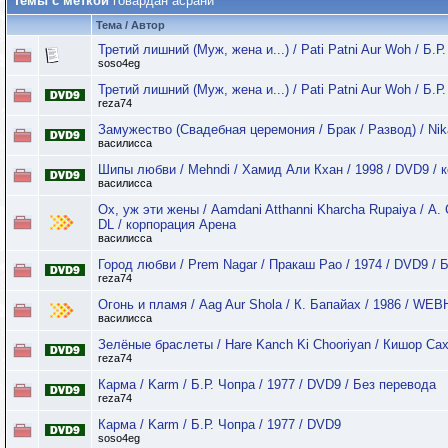
Темы с меткой
говардан асрани
Тема / Автор
Третий лишний (Муж, жена и...) / Pati Patni Aur Woh / Б.
soso4eg
Третий лишний (Муж, жена и...) / Pati Patni Aur Woh / Б.Р
reza74
Замужество (Свадебная церемония / Брак / Развод) / Nik
василисса
Шипы любви / Mehndi / Хамид Али Кхан / 1998 / DVD9 / 
василисса
Ох, уж эти жены / Aamdani Atthanni Kharcha Rupaiya / А.
DL / корпорация Арена
василисса
Город любви / Prem Nagar / Пракаш Рао / 1974 / DVD9 / 
reza74
Огонь и пламя / Aag Aur Shola / К. Бапайах / 1986 / WE
василисса
Зелёные браслеты / Hare Kanch Ki Chooriyan / Кишор Сах
reza74
Карма / Karm / Б.Р. Чопра / 1977 / DVD9 / Без перевода
reza74
Карма / Karm / Б.Р. Чопра / 1977 / DVD9
soso4eg