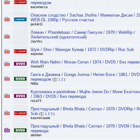
переводом
василисса
Опасное сходство / Sachaa Jhutha / Манмохан Десаи / 19
WEB-DL 1080p / Русское счастье
jackie11
Ловкач / Phandebaaz / Самир Гангули / 1978 / WebRip /
Любительский (одноголосый)
JayViru
Шум / Shor / Манодж Кумар / 1972 / DVDRip / Rus Sub
керелис
Woh Main Nahin / Мохан Сегал / 1974 / DVD5 / Без перев
GeetaST
Ганга и Джамна / Gunga Jumna / Нитин Босе / 1961 / DVD
переводом
(
1
2
)
Nilda
Куртизанка и разбойник / Mujhe Jeene Do / Мони Бхатта
/ 1963 / DVD5 / Без перевода
reza74
Простодушный / Bhola Bhala / Сатпал / 1978 / DVDRip / R
Sub
(
1
2
3
)
kasmevaade
Простодушный / Bhola Bhala / Сатпал / 1978 / DVD9 / Без
перевода
akkifan