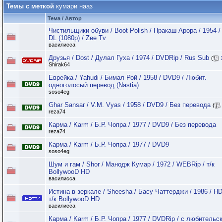
Темы с меткой
кумари нааз
Тема / Автор
Чистильщики обуви / Boot Polish / Пракаш Арора / 1954 
DL (1080p) / Zee Tv
василисса
Друзья / Dost / Дулал Гуха / 1974 / DVDRip / Rus Sub
(
Shirak64
Еврейка / Yahudi / Бимал Рой / 1958 / DVD9 / Любит.
одноголосый перевод (Nastia)
soso4eg
Ghar Sansar / V.M. Vyas / 1958 / DVD9 / Без перевода
(
reza74
Карма / Karm / Б.Р. Чопра / 1977 / DVD9 / Без перевода
reza74
Карма / Karm / Б.Р. Чопра / 1977 / DVD9
soso4eg
Шум и гам / Shor / Манодж Кумар / 1972 / WEBRip / т/к
BollywooD HD
василисса
Истина в зеркале / Sheesha / Басу Чаттерджи / 1986 / H
т/к BollywooD HD
василисса
Карма / Karm / Б.Р. Чопра / 1977 / DVDRip / с любительс