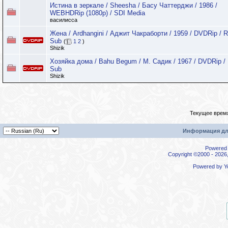
Истина в зеркале / Sheesha / Басу Чаттерджи / 1986 /
WEBHDRip (1080p) / SDI Media
василисса
Жена / Ardhangini / Аджит Чакраборти / 1959 / DVDRip / 
Sub
(
1
2
)
Shizik
Хозяйка дома / Bahu Begum / М. Садик / 1967 / DVDRip /
Sub
Shizik
Текущее врем
Информация дл
Powered b
Copyright ©2000 - 2026,
Powered by
Y