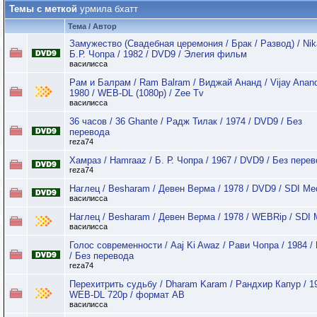
Темы с меткой
урмила бхатт
Тема / Автор
Замужество (Свадебная церемония / Брак / Развод) / Nik
Б.Р. Чопра / 1982 / DVD9 / Элегия фильм
василисса
Рам и Балрам / Ram Balram / Виджай Ананд / Vijay Anand
1980 / WEB-DL (1080p) / Zee Tv
василисса
36 часов / 36 Ghante / Радж Тилак / 1974 / DVD9 / Без
перевода
reza74
Хамраз / Hamraaz / Б. Р. Чопра / 1967 / DVD9 / Без пере
reza74
Наглец / Besharam / Девен Верма / 1978 / DVD9 / SDI Me
василисса
Наглец / Besharam / Девен Верма / 1978 / WEBRip / SDI 
василисса
Голос современности / Aaj Ki Awaz / Рави Чопра / 1984 
/ Без перевода
reza74
Перехитрить судьбу / Dharam Karam / Рандхир Капур / 19
WEB-DL 720p / формат АВ
василисса