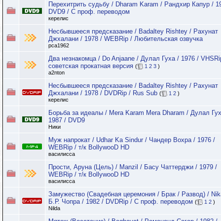
Перехитрить судьбу / Dharam Karam / Рандхир Капур / 19
DVD9 / С проф. переводом
керелис
Несбывшееся предсказание / Badaltey Rishtey / Рахунат
Джхалани / 1978 / WEBRip / Любительская озвучка
pca1962
Два незнакомца / Do Anjaane / Дулал Гуха / 1976 / VHSRi
советская прокатная версия
(
1
2
3
)
a2nton
Несбывшееся предсказание / Badaltey Rishtey / Рахунат
Джхалани / 1978 / DVDRip / Rus Sub
(
1
2
)
керелис
Борьба за идеалы / Mera Karam Mera Dharam / Дулал Гух
1987 / DVD9
Ники
Муж напрокат / Udhar Ka Sindur / Чандер Вохра / 1976 /
WEBRip / т/к BollywooD HD
василисса
Прости, Аруна (Цель) / Manzil / Басу Чаттерджи / 1979 /
WEBRip / т/к BollywooD HD
василисса
Замужество (Свадебная церемония / Брак / Развод) / Nik
Б.Р. Чопра / 1982 / DVDRip / С проф. переводом
(
1
2
)
Nilda