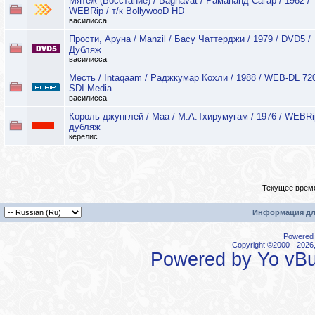
Мятеж (Восстание) / Baghavat / Рамананд Сагар / 1982 /
WEBRip / т/к BollywooD HD
василисса
Прости, Аруна / Manzil / Басу Чаттерджи / 1979 / DVD5 /
Дубляж
василисса
Месть / Intаqаam / Раджкумар Кохли / 1988 / WEB-DL 720
SDI Media
василисса
Король джунглей / Маа / М.А.Тхирумугам / 1976 / WEBRi
дубляж
керелис
Текущее врем
Информация дл
Powered b
Copyright ©2000 - 2026,
Powered by
Yo vBu