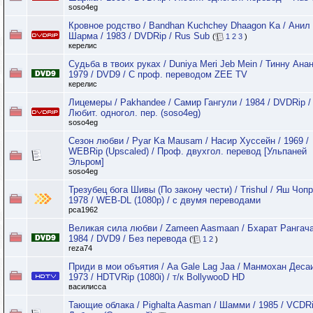
soso4eg
Кровное родство / Bandhan Kuchchey Dhaagon Ka / Анил
Шарма / 1983 / DVDRip / Rus Sub
(
1
2
3
)
керелис
Судьба в твоих руках / Duniya Meri Jeb Mein / Тинну Анан
1979 / DVD9 / С проф. переводом ZEE TV
керелис
Лицемеры / Pakhandее / Самир Гангули / 1984 / DVDRip /
Любит. одногол. пер. (soso4eg)
soso4eg
Сезон любви / Pyar Ka Mаusam / Насир Хуссейн / 1969 /
WEBRip (Upscaled) / Проф. двухгол. перевод [Ульпаней
Эльром]
soso4eg
Трезубец бога Шивы (По закону чести) / Trishul / Яш Чопр
1978 / WEB-DL (1080p) / с двумя переводами
pca1962
Великая сила любви / Zameen Aasmaan / Бхарат Рангача
1984 / DVD9 / Без перевода
(
1
2
)
reza74
Приди в мои объятия / Aa Gale Lag Jaa / Манмохан Десаи
1973 / HDTVRip (1080i) / т/к BollywooD HD
василисса
Тающие облака / Pighalta Aasman / Шамми / 1985 / VCDRi