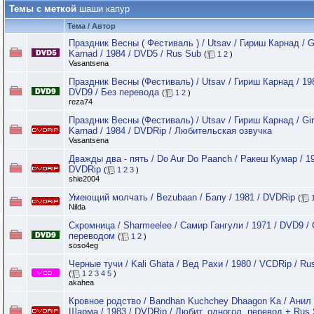
Темы с меткой
шаши капур
Тема / Автор
Праздник Весны ( Фестиваль ) / Utsav / Гириш Карнад / Gi
Karnad / 1984 / DVD5 / Rus Sub
(
1
2
)
Vasantsena
Праздник Весны (Фестиваль) / Utsav / Гириш Карнад / 198
DVD9 / Без перевода
(
1
2
)
reza74
Праздник Весны (Фестиваль) / Utsav / Гириш Карнад / Gir
Karnad / 1984 / DVDRip / Любительская озвучка
Vasantsena
Дважды два - пять / Do Aur Do Paanch / Ракеш Кумар / 19
DVDRip
(
1
2
3
)
shie2004
Умеющий молчать / Bezubaan / Бапу / 1981 / DVDRip
(
Nilda
Скромница / Sharmeelee / Самир Гангули / 1971 / DVD9 / 
переводом
(
1
2
)
soso4eg
Черные тучи / Kali Ghata / Вед Рахи / 1980 / VCDRip / Ru
(
1
2
3
4
5
)
akahea
Кровное родство / Bandhan Kuchchey Dhaagon Ka / Анил
Шарма / 1983 / DVDRip / Любит. одногол. перевод + Rus