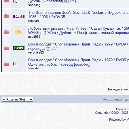
Дубляж (Советский)
(
1
2
)
soso4eg
The Best on screen Jodi's Govinda & Neelam / Видеоклипы
1986 - 1996 / 2хDVD5
гумрал
Любовь выигрывает / Pyar Ki Jeet / Саван Кумар Так / 19
WEBRip (1080p) / Дубляж + Проф. многоголосый перево
pca1962
Вор и солдат / Chor sipahee / Праяг Радж / 1979 / DVD9 /
перевода
(
1
2
)
veronika83
Вор и солдат / Chor sipahee / Праяг Радж / 1979 / DVDRip
Одногол. любит. перевод [soso4eg]
soso4eg
Текущее врем
Информация дл
Powered b
Copyright ©2000 - 2026,
Powered by
Y