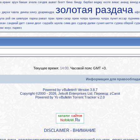
а ирани
арун бакши
ачала сачдев
ашват бхатт
бина
бинду
бирбал
виджу кхоте
викас ананд
винод 
золотая раздача
р
джухи чавла
динеш хингу
дхармендра
ифт
упа рой
ом шивпури
пареш равал
пран
прем сагар
прем чопра
приянка чопра
пунит иссар
пурнима
кхан
санджай датт
санни деол
саурабх шукла
сима део
судхир далви
сунил шетти
суреш оберой
сур
еви
юнус парвез
Текущее время:
14:00
. Часовой пояс GMT +3.
Информация для правооблада
Powered by vBulletin® Version 3.8.7
Copyright ©2000 - 2026, Jelsoft Enterprises Ltd. Перевод:
zCarot
Powered by
Yo vBulletin Torrent Tracker
v.2.0
каталог
сайтов
.Ru
No
folloW
DISCLAIMER - ВНИМАНИЕ
ется лишь коллекционированием и каталогизацией ссылок, присылаемы