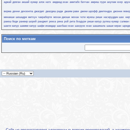
аджай девган
акшай кумар
алок натх
амджад кхан
амитабх баччан
амриш пури
анупам кхер
арун
верма
денни дензонгпа
джагдип
джагдиш радж
джаям рави
джеки шрофф
джитендра
джонни леве
минакши шешадри
митхун чакраборти
мохан джоши
мохан чоти
мукеш риши
насируддин шах
нир
ракеш беди
ранвир шорей
ранджит
рекха
рина рой
рита бхадури
риши капур
рупеш кумар
салман 
шакти капур
шамми капур
шафи инамдар
шахбааз кхан
шахрукх кхан
шашикала
шаши киран
шрид
Поиск по меткам
Сайт не предоставляет электронные версии произведений, а занима