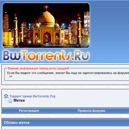
Важная информация перед регистрацией!
Если Вы видите это сообщение, значит Вы еще не зарегистрировались на форуме
Торрент трекер BwTorrents.Org
Метки
Регистрация
Правила форума
Облако меток