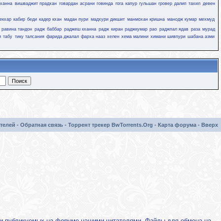
кханна
вишваджит прадхан
говардан асрани
говинда
гога капур
гульшан гровер
далип тахил
девен
екхар
кабир беди
кадер кхан
мадан пури
мадхури дикшит
манмохан кришна
манодж кумар
мехмуд
равина тандон
радж баббар
раджеш кханна
радж киран
раджкумар рао
раджпал ядав
раза мурад
и
табу
тику талсания
фарида джалал
фарха нааз
хелен
хема малини
химани шивпури
шабана азми
телей
-
Обратная связь
-
Торрент трекер BwTorrents.Org
-
Карта форума
-
Вверх
х и публикуемых на форуме нашими читателями. Файлы для обмена на